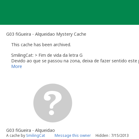
Skip
to
content
G03 fiGueira - Alqueidao Mystery Cache
This cache has been archived.
SmilingCat: > Fim de vida da letra G
Devido ao que se passou na zona, deixa de fazer sentido este 
Obrigada a todos os que visitaram este projecto FIGUEIRA DA 
More
Foi bom participar neste projecto que termina aqui, ficando u
Melhores dias virão para a zona.
SmilingCat
G03 fiGueira - Alqueidao
A cache by
SmilingCat
Message this owner
Hidden : 7/15/2013