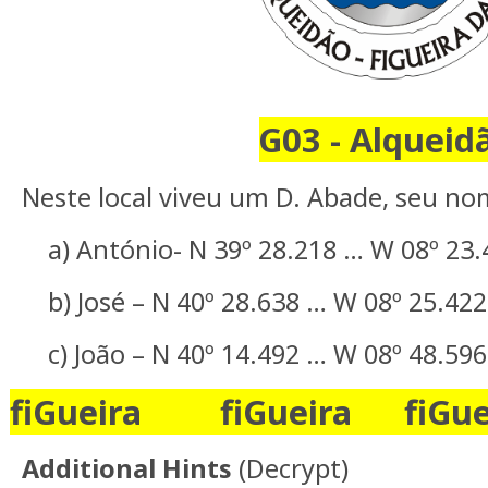
G03 - Alqueid
Neste local viveu um D. Abade, seu no
a) António- N 39º 28.218 … W 08º 23.
b) José – N 40º 28.638 … W 08º 25.422
c) João – N 40º 14.492 … W 08º 48.596
fiGueira
fiGueira
fiGue
Additional Hints
(
Decrypt
)