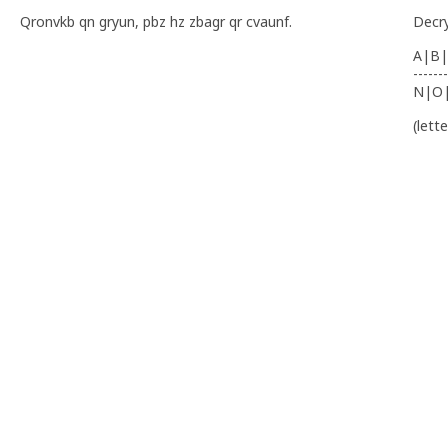
Qronvkb qn gryun, pbz hz zbagr qr cvaunf.
Decr
A|B|
-------
N|O
(lett