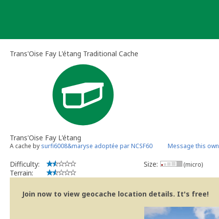
Skip
to
content
Trans'Oise Fay L'étang Traditional Cache
Trans'Oise Fay L'étang
A cache by
surfi6008&maryse adoptée par NCSF60
Message this own
Difficulty:
Size:
(micro)
Terrain:
Join now to view geocache location details. It's free!