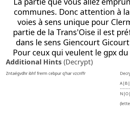
La partie que vous allez emprun
communes. Donc attention à la c
voies à sens unique pour Cler
partie de la Trans'Oise il est pré
dans le sens Giencourt Gicourt
Pour ceux qui veulent le gpx du
Additional Hints
(
Decrypt
)
Zntaégvdhr ibhf frerm cebpur q'har vzcnffr
Decr
A|B|
-------
N|O
(lett