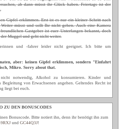
ersuchen, ab dann müsst ihr Glück haben. Feiertags ist der
.
en Gipfel erklimmen. Erst ist es nur ein kleiner Schritt nach
 Weiter müsst und sollt Ihr nicht gehen. Auch eine Kamera
 freundlichen Gastgeber ist euer Unterfangen bekannt, doch
e der Muggel und geht nicht weiter.
rerinnen und -fahrer leider nicht geeignet. Ich bitte um
naten, aber: keinen Gipfel erklimmen, sondern "Einfahrt
isch, Mikro. Sorry about that.
ch nicht notwendig, Alkohol zu konsumieren. Kinder und
in Begleitung von Erwachsenen angehen. Geltendes Recht ist
g liegt bei euch.
O ZU DEN BONUSCODES
einen Bonuscode. Bitte notiert ihn, denn ihr benötigt ihn zum
49RXJ
und
GC44Q3J
!