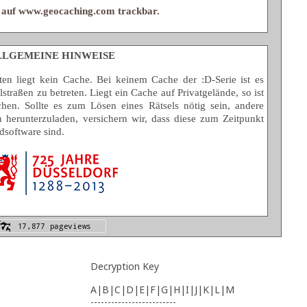
e auf www.geocaching.com trackbar.
LLGEMEINE HINWEISE
n liegt kein Cache. Bei keinem Cache der :D-Serie ist es
traßen zu betreten. Liegt ein Cache auf Privatgelände, so ist
en. Sollte es zum Lösen eines Rätsels nötig sein, andere
 herunterzuladen, versichern wir, dass diese zum Zeitpunkt
dsoftware sind.
Decryption Key
A|B|C|D|E|F|G|H|I|J|K|L|M
-------------------------