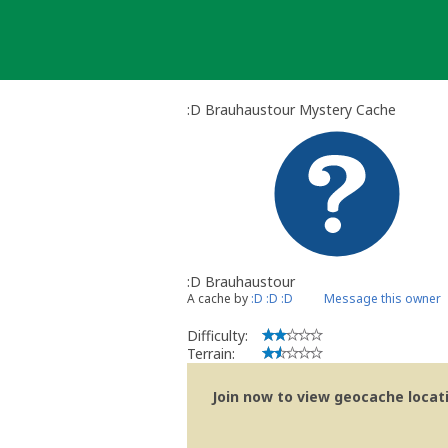
Skip
to
content
:D Brauhaustour Mystery Cache
:D Brauhaustour
A cache by
:D :D :D
Message this owner
Difficulty:
Terrain:
Join now to view geocache locatio