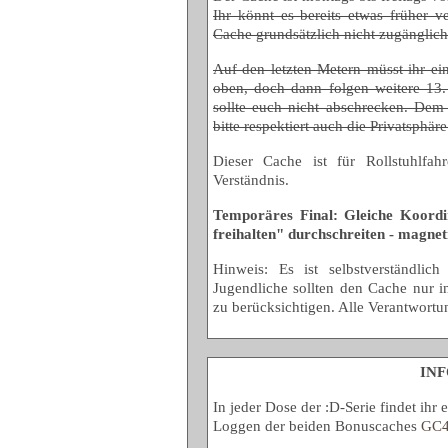
Ihr könnt es bereits etwas früher v
Cache grundsätzlich nicht zugänglich
Auf den letzten Metern müsst ihr ein
oben, doch dann folgen weitere 13.
sollte euch nicht abschrecken. Dem
bitte respektiert auch die Privatsphär
Dieser Cache ist für Rollstuhlfah
Verständnis.
Temporäres Final: Gleiche Koordi
freihalten" durchschreiten - magnet
Hinweis: Es ist selbstverständli
Jugendliche sollten den Cache nur 
zu berücksichtigen. Alle Verantwortun
INF
In jeder Dose der :D-Serie findet ihr 
Loggen der beiden Bonuscaches
GC