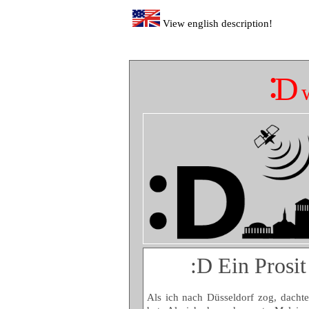
View english description!
:
D
:D Ein Prosit
Als ich nach Düsseldorf zog, dachte 