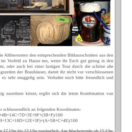
e Altbiersorten den entsprechenden Bildausschnitten aus den
 im Vorfeld zu Hause tun, wenn ihr Euch gut genug in den
t, oder auch bei einer lustigen Tour durch die schöne alte
ngszeiten der Brauhäuser, damit ihr nicht vor verschlossenen
 es sehr muggelig sein. Verhaltet euch bitte freundlich und
tig zuordnen könnt, ergibt sich die letzte Kombination von
hr schlussendlich an folgenden Koordinaten:
A+4B+14C+7D+3E+9F+(3B+F)/100
8B+13C+18D+12E+3F)+(A+5B+C+4E)/100
von 17 Uhr bis 22 Uhr zugänglich. Am Wochenende ab 15 Uhr.