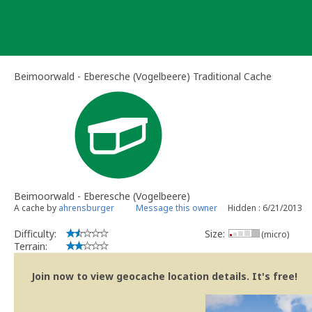
Skip
to
content
Beimoorwald - Eberesche (Vogelbeere) Traditional Cache
Beimoorwald - Eberesche (Vogelbeere)
A cache by
ahrensburger
Message this owner
Hidden : 6/21/2013
Difficulty:
Size:
(micro)
Terrain:
Join now to view geocache location details. It's free!