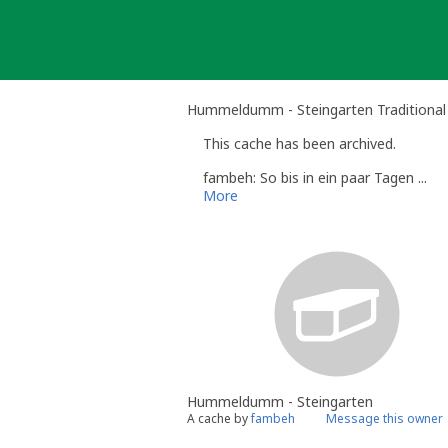
Skip
to
content
Hummeldumm - Steingarten Traditional
This cache has been archived.
fambeh: So bis in ein paar Tagen ...
More
Hummeldumm - Steingarten
A cache by
fambeh
Message this owner