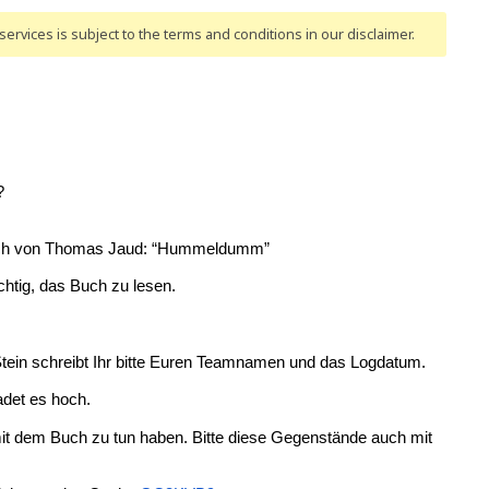
ervices is subject to the terms and conditions
in our disclaimer
.
?
 Buch von Thomas Jaud: “Hummeldumm”
chtig, das Buch zu lesen.
m Stein schreibt Ihr bitte Euren Teamnamen und das Logdatum.
adet es hoch.
 mit dem Buch zu tun haben. Bitte diese Gegenstände auch mit