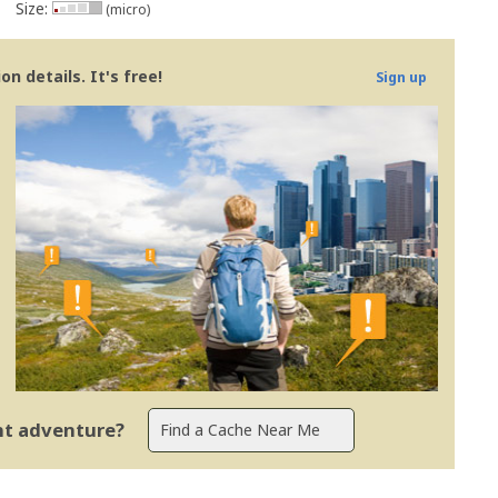
Size:
(micro)
n details. It's free!
Sign up
ent adventure?