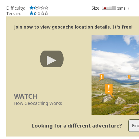
implicações que as guidelines actuais indicam.
Difficulty:
Size:
(small)
Se no local existe algum container, por favor recolha-o a fim de 
Terrain:
Obrigado
[b] btreviewer [/b]
Join now to view geocache location details. It's free!
Geocaching.com Volunteer Cache Reviewer
[url=http://support.groundspeak.com/index.php?pg=kb.page&id=77]
WATCH
How Geocaching Works
Looking for a different adventure?