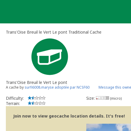
Skip
to
content
Trans'Oise Breuil le Vert Le pont Traditional Cache
Trans'Oise Breuil le Vert Le pont
A cache by
surfi6008.maryse adoptée par NCSF60
Message this owne
Difficulty:
Size:
(micro)
Terrain:
Join now to view geocache location details. It's free!