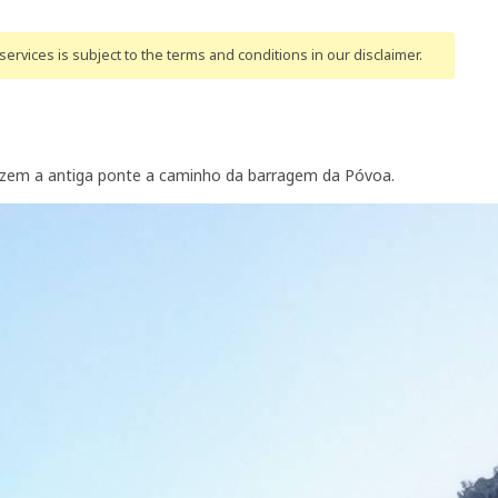
ervices is subject to the terms and conditions
in our disclaimer
.
izem a antiga ponte a caminho da barragem da Póvoa.