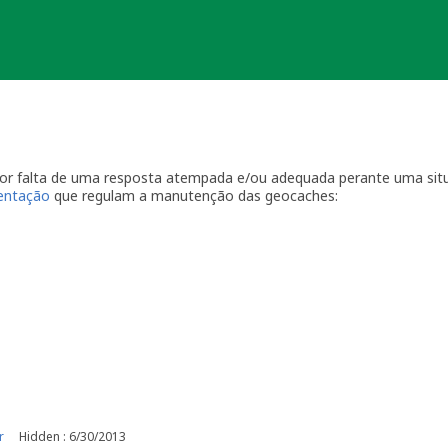
 por falta de uma resposta atempada e/ou adequada perante uma sit
ientação
que regulam a manutenção das geocaches:
por visitas à localização física.
casionais à sua geocache para assegurar que está tudo em ordem p
ma com a geocache (desaparecimento, estrago, humidade/infiltraçõ
ive temporariamente a sua geocache para que os outros saibam q
o o problema. É-lhe concedido um período razoável de tempo -
ger
o da sua geocache. Se a geocache não estiver a receber a manutenç
r um longo período de tempo, poderemos arquivar a página da ge
e por favor recolha-o a fim de evitar que se torne lixo (geolitt
 falta de manutenção a sua geocache não poderá ser desarquivada.
e manutenção.
r
Hidden : 6/30/2013