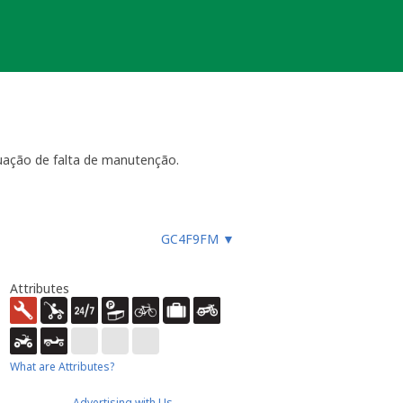
uação de falta de manutenção.
ara funcionar, especialmente
GC4F9FM
▼
es, etc.), ou faz um registo
ue não devem procurar a
almente até 4 semanas
- dentro
Attributes
ão necessária ou estiver
ocache.
er).
 Caso submeta uma nova será tido em
What are Attributes?
Advertising with Us