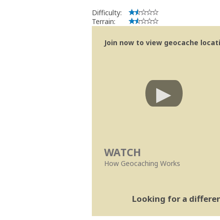
Bitaro
Community Volunteer Reviewer
Difficulty:
Centro de Ajuda
Terrain:
Trabalhar com o Revisor
Revisões mais rápidas
Join now to view geocache locatio
Linhas Orientação
|
Políticas Regionai
WATCH
How Geocaching Works
Looking for a differ