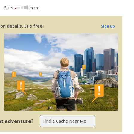
Size:
(micro)
n details. It's free!
Sign up
s - Portugal
ent adventure?