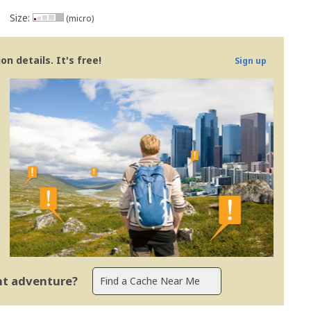
Size:
(micro)
n details. It's free!
Sign up
ent adventure?