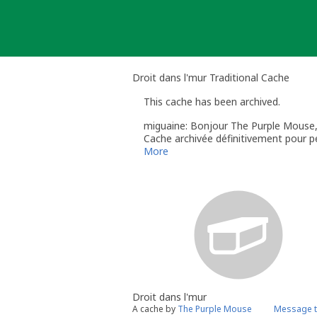
Skip
to
content
Droit dans l'mur Traditional Cache
This cache has been archived.
miguaine: Bonjour The Purple Mouse
Cache archivée définitivement pour p
Cordialement,
More
Miguaine - "Geocaching HQ Voluntee
Droit dans l'mur
A cache by
The Purple Mouse
Message t