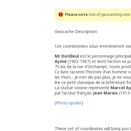
Please note
Use of geocaching.com s
Geocache Description:
Ces coordonnées vous emmèneront vo
Mr Dutilleul
est le personnage principal
Aymé
(1902-1967) et dont l'action se pa
75 bis de la rue d'Orchampt, toute proc
Ce livre raconte l'histoire d'un homme o
les murs... Je n'en dis pas plus, je ne vou
lire ce petit classique de la littérature fr
La statue voisine représente
Marcel A
par l'acteur français
Jean Marais
(1913-
(
Photo spoiler
)
These set of coordinates will bring you