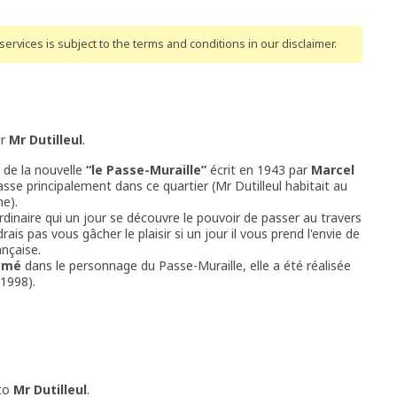
ervices is subject to the terms and conditions
in our disclaimer
.
ir
Mr Dutilleul
.
 de la nouvelle
“le Passe-Muraille”
écrit en 1943 par
Marcel
sse principalement dans ce quartier (Mr Dutilleul habitait au
he).
rdinaire qui un jour se découvre le pouvoir de passer au travers
drais pas vous gâcher le plaisir si un jour il vous prend l'envie de
ançaise.
ymé
dans le personnage du Passe-Muraille, elle a été réalisée
1998).
 to
Mr Dutilleul
.