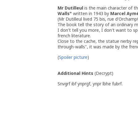
Mr Dutilleul
is the main character of th
Walls"
written in 1943 by
Marcel Aym
(Mr Dutilleul lived 75 bis, rue d'Orchampt
The book tell the story of an ordinary 
I don't tell you more, I don't want to sp
french literature.
Close to the cache, the statue nerby r
through-walls", it was made by the fre
(
Spoiler picture
)
Additional Hints
(
Decrypt
)
Snvgrf ibf ynprgf, ynpr lbhe fubrf.