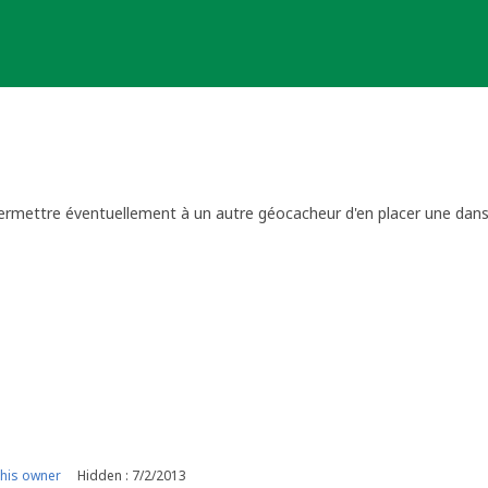
,
ermettre éventuellement à un autre géocacheur d'en placer une dans 
r Reviewer"
his owner
Hidden : 7/2/2013