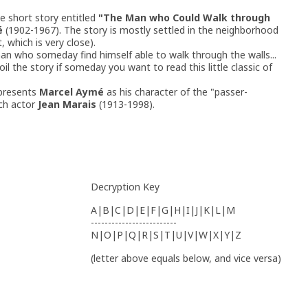
e short story entitled
"The Man who Could Walk through
é
(1902-1967). The story is mostly settled in the neighborhood
, which is very close).
man who someday find himself able to walk through the walls...
oil the story if someday you want to read this little classic of
epresents
Marcel Aymé
as his character of the "passer-
nch actor
Jean Marais
(1913-1998).
Decryption Key
A|B|C|D|E|F|G|H|I|J|K|L|M
-------------------------
N|O|P|Q|R|S|T|U|V|W|X|Y|Z
(letter above equals below, and vice versa)