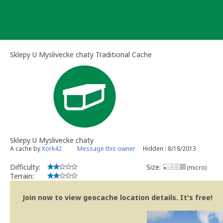
Skip
to
content
Sklepy U Myslivecke chaty Traditional Cache
Sklepy U Myslivecke chaty
A cache by
Xork42
Message this owner
Hidden : 8/18/2013
Difficulty:
Size:
(micro)
Terrain:
Join now to view geocache location details. It's free!