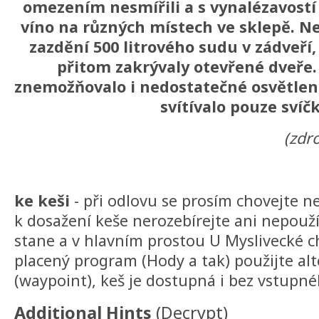
omezením nesmířili a s vynalézavostí 
víno na různých místech ve sklepě. Ne
zazdění 500 litrového sudu v zádveří
přitom zakrývaly otevřené dveře.
znemožňovalo i nedostatečné osvětlení
svítívalo pouze svíč
(zdr
ke keši
- při odlovu se prosím chovejte 
k dosažení keše nerozebírejte ani nepouží
stane a v hlavním prostou U Myslivecké 
placený program (Hody a tak) použijte alt
(waypoint), keš je dostupná i bez vstupn
Additional Hints
(
Decrypt
)