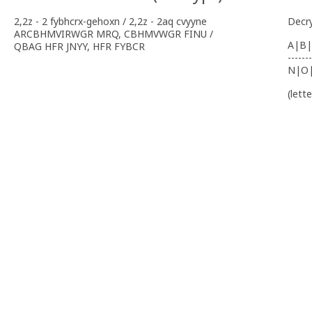
2,2z - 2 fybhcrx-gehoxn / 2,2z - 2aq cvyyne
Decr
ARCBHMVIRWGR MRQ, CBHMVWGR FINU /
A|B|
QBAG HFR JNYY, HFR FYBCR
-------
N|O
(lett