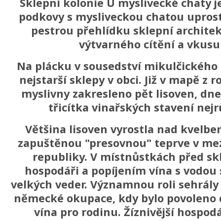
Sklepní kolonie U myslivecké chaty j
podkovy s mysliveckou chatou uprost
pestrou přehlídku sklepní architek
výtvarného cítění a vkusu
Na plácku v sousedství mikulčického 
nejstarší sklepy v obci. Již v mapě z 
myslivny zakresleno pět lisoven, dnes
třicítka vinařských stavení nejr
Většina lisoven vyrostla nad kvelben
zapuštěnou "presovnou" teprve v me
republiky. V místnůstkách před skl
hospodáři a popíjením vína s vodou 
velkých veder. Významnou roli sehrály
německé okupace, kdy bylo povoleno d
vína pro rodinu. Žíznivější hospodá