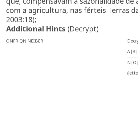
que, compensavam a sazonalidade de at
com a agricultura, nas férteis Terras d
2003:18);
Additional Hints
(
Decrypt
)
ONFR QN NEIBER
Decr
A|B|
-------
N|O
(lett