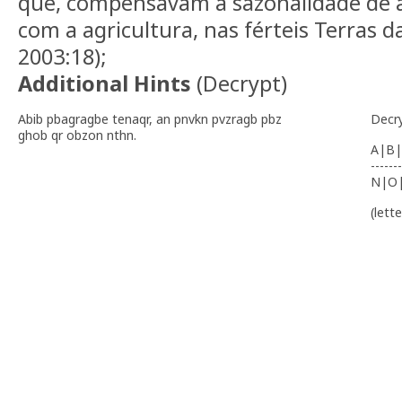
que, compensavam a sazonalidade de at
com a agricultura, nas férteis Terras d
2003:18);
Additional Hints
(
Decrypt
)
Abib pbagragbe tenaqr, an pnvkn pvzragb pbz
Decr
ghob qr obzon nthn.
A|B|
-------
N|O
(lett