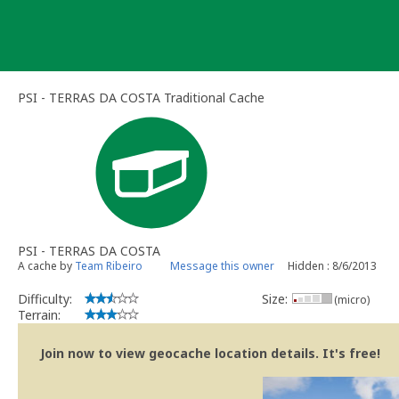
Skip
to
content
PSI - TERRAS DA COSTA Traditional Cache
PSI - TERRAS DA COSTA
A cache by
Team Ribeiro
Message this owner
Hidden : 8/6/2013
Difficulty:
Size:
(micro)
Terrain:
Join now to view geocache location details. It's free!