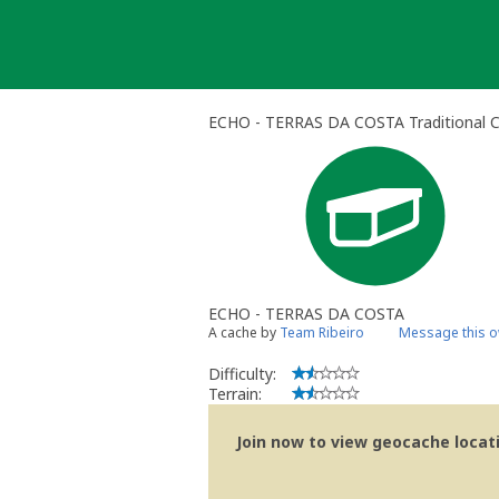
Skip
to
content
ECHO - TERRAS DA COSTA Traditional 
ECHO - TERRAS DA COSTA
A cache by
Team Ribeiro
Message this 
Difficulty:
Terrain:
Join now to view geocache locatio