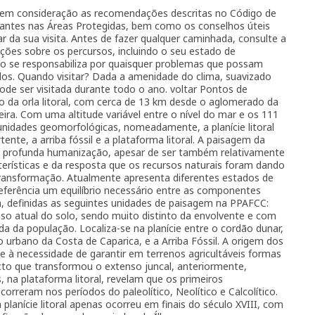
er em consideração as recomendações descritas no Código de
tantes nas Áreas Protegidas, bem como os conselhos úteis
 da sua visita. Antes de fazer qualquer caminhada, consulte a
ções sobre os percursos, incluindo o seu estado de
o se responsabiliza por quaisquer problemas que possam
idos. Quando visitar? Dada a amenidade do clima, suavizado
ode ser visitada durante todo o ano. voltar Pontos de
 da orla litoral, com cerca de 13 km desde o aglomerado da
ira. Com uma altitude variável entre o nível do mar e os 111
nidades geomorfológicas, nomeadamente, a planície litoral
ente, a arriba fóssil e a plataforma litoral. A paisagem da
a profunda humanização, apesar de ser também relativamente
terísticas e da resposta que os recursos naturais foram dando
transformação. Atualmente apresenta diferentes estados de
ferência um equilíbrio necessário entre as componentes
, definidas as seguintes unidades de paisagem na PPAFCC:
 uso atual do solo, sendo muito distinto da envolvente e com
 da população. Localiza-se na planície entre o cordão dunar,
rbano da Costa de Caparica, e a Arriba Fóssil. A origem dos
e à necessidade de garantir em terrenos agricultáveis formas
acto que transformou o extenso juncal, anteriormente,
 na plataforma litoral, revelam que os primeiros
reram nos períodos do paleolítico, Neolítico e Calcolítico.
planície litoral apenas ocorreu em finais do século XVIII, com