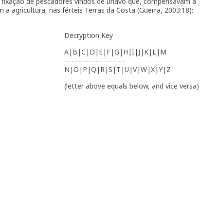
de fixação de pescadores vindos de Ílhavo que, compensavam a
 a agricultura, nas férteis Terras da Costa (Guerra, 2003:18);
Decryption Key
A|B|C|D|E|F|G|H|I|J|K|L|M
-------------------------
N|O|P|Q|R|S|T|U|V|W|X|Y|Z
(letter above equals below, and vice versa)