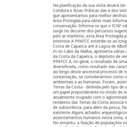
Na planificação da sua visita deverá t
Conduta e Boas Práticas das e dos visi
que apresentamos para melhor desfrutar
Área Protegida para obter mais informa
conservação. Informa-se que o ICNF nã
surgir no decorrer dos percursos suger
pelo ar marítimo, esta Área Protegida p
interesse A PPAFCC estende-se ao longo
Costa de Caparica até à Lagoa de Albufe
m no Cabo da Malha, apresenta várias u
da Costa da Caparica, o depósito de vert
PPAFCC é, no geral, o resultado de um
diversificada, como resultado das carac
ao longo deste ancestral processo de 
conservação, se considerarmos como re
ambientais e as humanas. Foram, assim
Terras da Costa - definida pelo tipo de
um papel preponderante no modo de vida
atualmente ocupado com o aglomerado u
rendeiros das Terras da Costa associa-s
de subsistência, para além da pesca, f
existente Alguns achados arqueológicos,
assentamentos humanos nesta zona, ocor
No entanto, a fixação de populações na 