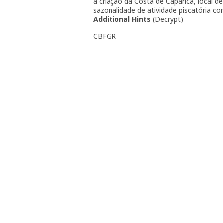
a criação da Costa de Caparica, local 
sazonalidade de atividade piscatória com
Additional Hints
(
Decrypt
)
CBFGR