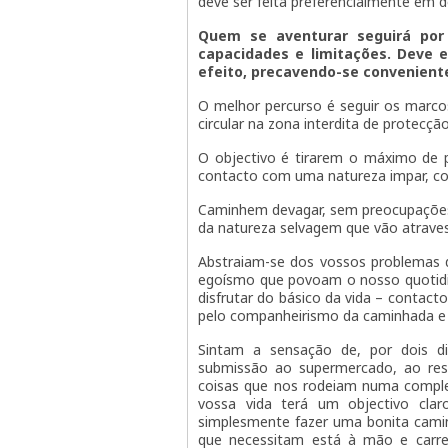
deve ser feita preferencialmente em d
Quem se aventurar seguirá por
capacidades e limitações. Deve 
efeito, precavendo-se convenien
O melhor percurso é seguir os marcos 
circular na zona interdita de protecçã
O objectivo é tirarem o máximo de p
contacto com uma natureza impar, co
Caminhem devagar, sem preocupações
da natureza selvagem que vão atraves
Abstraiam-se dos vossos problemas do
egoísmo que povoam o nosso quotid
disfrutar do básico da vida – contac
pelo companheirismo da caminhada e 
Sintam a sensação de, por dois di
submissão ao supermercado, ao rest
coisas que nos rodeiam numa comple
vossa vida terá um objectivo clar
simplesmente fazer uma bonita cami
que necessitam está à mão e carre