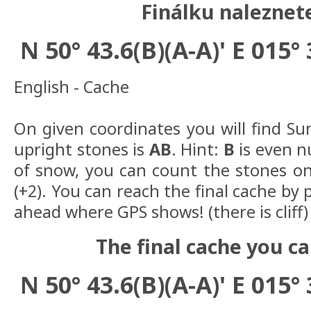
Finálku naleznet
N 50° 43.6(B)(A-A)' E 015°
English - Cache
On given coordinates you will find Su
upright stones is
AB
. Hint:
B
is even nu
of snow, you can count the stones on 
(+2). You can reach the final cache by 
ahead where GPS shows! (there is cliff)
The final cache you ca
N 50° 43.6(B)(A-A)' E 015°