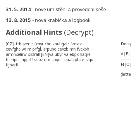
31. 5. 2014
- nové umístění a provedení keše
13. 8. 2015
- nová krabička a logbook
Additional Hints
(
Decrypt
)
[CZ]i trbqver ir fxnyr cbq zbuhgalz fzexrz -
Decr
cevfghc wr m prfgl, arpubq cevzb mn fvcxbh -
A|B|
armnxelirw xnzral! [EN]va ubyr va ebpx haqre
-------
fcehpr - npprff sebz gur cngu - qbag pbire jvgu
N|O
fgbarf!
(lett