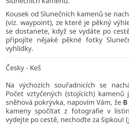
Slunečních kamenů.
Kousek od Slunečních kamenů se nach
(viz. waypoint), ze které je pěkný výhl
se dostanete, když se vydáte po cest
připojíte nějaké pěkné fotky Slun
vyhlídky.
Česky - Keš
Na výchozích souřadnicích se nach
Počet vztyčených (stojících) kamenů
sněhová pokrývka, napovím Vám, že
B
kameny spočítat z fotografie v listin
vydejte po cestě, nechoďte za šipkou! (