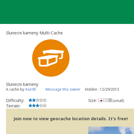
Skip
to
content
Slunecni kameny Multi-Cache
Slunecni kameny
A cache by
Asir95
Message this owner
Hidden : 12/29/2013
Difficulty:
Size:
(small)
Terrain:
Join now to view geocache location details. It's free!