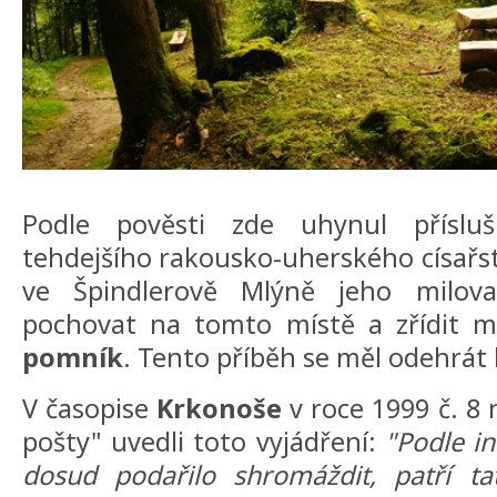
Podle pověsti zde uhynul příslušn
tehdejšího rakousko-uherského císařst
ve Špindlerově Mlýně jeho milo
pochovat na tomto místě a zřídit 
pomník
. Tento příběh se měl odehrá
V časopise
Krkonoše
v roce 1999 č. 8 
pošty" uvedli toto vyjádření:
"Podle i
dosud podařilo shromáždit, patří ta