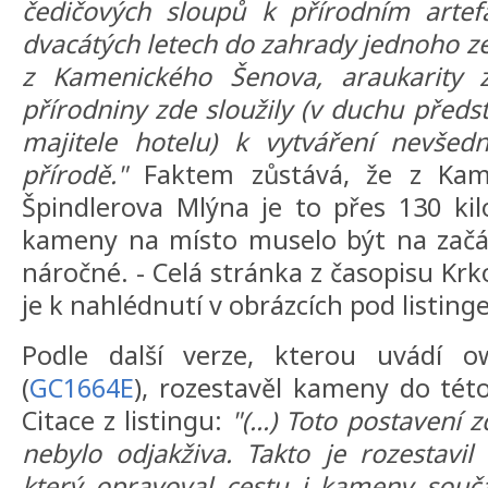
čedičových sloupů k přírodním art
dvacátých letech do zahrady jednoho ze
z Kamenického Šenova, araukarity 
přírodniny zde sloužily (v duchu předs
majitele hotelu) k vytváření nevšed
přírodě."
Faktem zůstává, že z Kam
Špindlerova Mlýna je to přes 130 ki
kameny na místo muselo být na začát
náročné. - Celá stránka z časopisu Krk
je k nahlédnutí v obrázcích pod listi
Podle další verze, kterou uvádí o
(
GC1664E
), rozestavěl kameny do té
Citace z listingu:
"(...) Toto postavení
nebylo odjakživa. Takto je rozestavi
který opravoval cestu i kameny souča