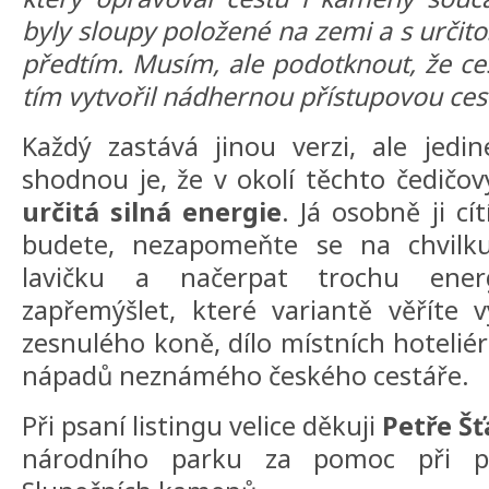
byly sloupy položené na zemi a s určitos
předtím. Musím, ale podotknout, že ce
tím vytvořil nádhernou přístupovou cestu 
Každý zastává jinou verzi, ale jedi
shodnou je, že v okolí těchto čedič
určitá silná energie
. Já osobně ji cí
budete, nezapomeňte se na chvilku
lavičku a načerpat trochu ener
zapřemýšlet, které variantě věříte 
zesnulého koně, dílo místních hotelié
nápadů neznámého českého cestáře.
Při psaní listingu velice děkuji
Petře Š
národního parku za pomoc při po