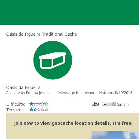
Skip
to
content
Oásis da Figueira Traditional Cache
Oásis da Figueira
A cache by
Equipa Jesus
Message this owner
Hidden : 8/19/2013
Difficulty:
Size:
(small)
Terrain:
Join now to view geocache location details. It's free!