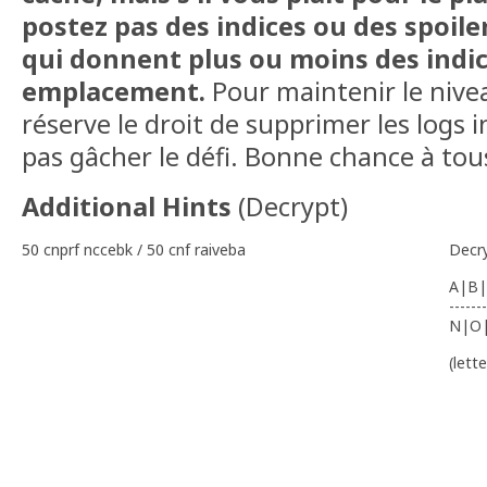
postez pas des indices ou des spoil
qui donnent plus ou moins des indic
emplacement.
Pour maintenir le nivea
réserve le droit de supprimer les logs 
pas gâcher le défi. Bonne chance à tous
Additional Hints
(
Decrypt
)
50 cnprf nccebk / 50 cnf raiveba
Decr
A|B|
-------
N|O
(lett