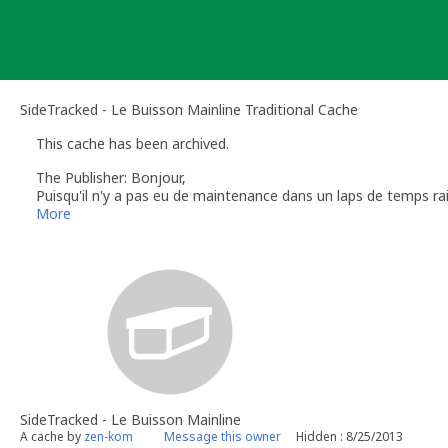
Skip
to
content
SideTracked - Le Buisson Mainline Traditional Cache
This cache has been archived.
The Publisher: Bonjour,
Puisqu'il n'y a pas eu de maintenance dans un laps de temps rai
voir aussi : http://www.geocaching.com/about/guidelines.aspx
More
Cordialement,
The Publisher - Groundspeak Volunteer Reviewer.
SideTracked - Le Buisson Mainline
A cache by
zen-kom
Message this owner
Hidden : 8/25/2013