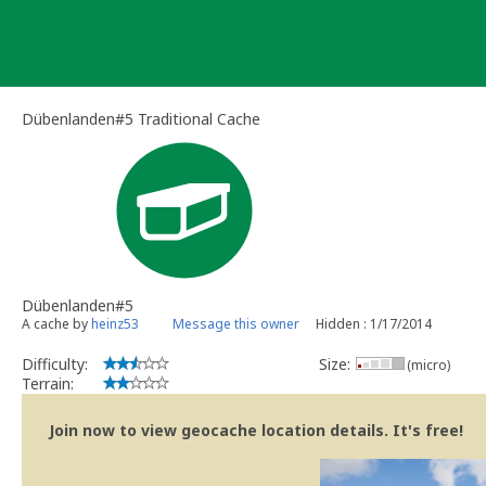
Skip
to
content
Dübenlanden#5 Traditional Cache
Dübenlanden#5
A cache by
heinz53
Message this owner
Hidden : 1/17/2014
Difficulty:
Size:
(micro)
Terrain:
Join now to view geocache location details. It's free!