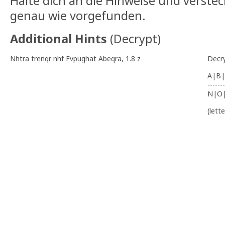
Halte dich an die Hinweise und verstec
genau wie vorgefunden.
Additional Hints
(
Decrypt
)
Nhtra trenqr nhf Evpughat Abeqra, 1.8 z
Decr
A|B|
-------
N|O
(lett