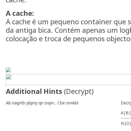
A cache:
A cache é um pequeno container que s
da antiga bica. Contém apenas um log
colocação e troca de pequenos objecto
Additional Hints
(
Decrypt
)
Ab nagvtb ybpny qn ovpn... Cbe onvkb!
Decr
A|B|
-------
N|O