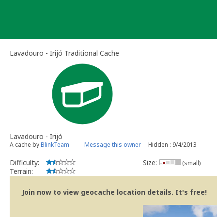
Skip
to
content
Lavadouro - Irijó Traditional Cache
Lavadouro - Irijó
A cache by
BlinkTeam
Message this owner
Hidden : 9/4/2013
Difficulty:
Size:
(small)
Terrain:
Join now to view geocache location details. It's free!