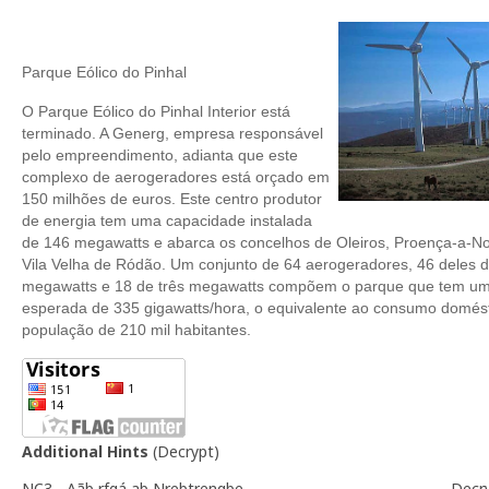
Parque Eólico do Pinhal
O Parque Eólico do Pinhal Interior está
terminado. A Generg, empresa responsável
pelo empreendimento, adianta que este
complexo de aerogeradores está orçado em
150 milhões de euros. Este centro produtor
de energia tem uma capacidade instalada
de 146 megawatts e abarca os concelhos de Oleiros, Proença-a-No
Vila Velha de Ródão. Um conjunto de 64 aerogeradores, 46 deles d
megawatts e 18 de três megawatts compõem o parque que tem u
esperada de 335 gigawatts/hora, o equivalente ao consumo domés
população de 210 mil habitantes.
Additional Hints
(
Decrypt
)
NC3 - Aãb rfgá ab Nrebtrenqbe
Decr