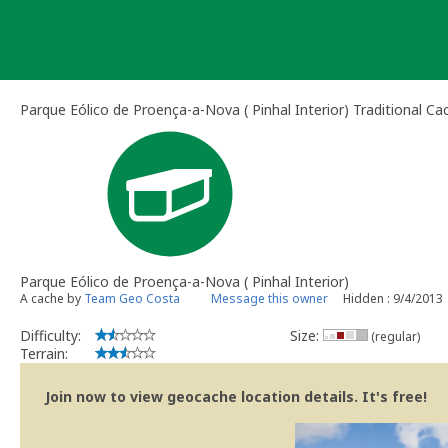
Skip
to
content
Parque Eólico de Proença-a-Nova ( Pinhal Interior) Traditional Ca
Parque Eólico de Proença-a-Nova ( Pinhal Interior)
A cache by
Team Geo Costa
Message this owner
Hidden : 9/4/2013
Difficulty:
Size:
(regular)
Terrain:
Join now to view geocache location details. It's free!