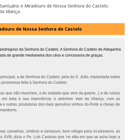
 Santuário e Miradouro de Nossa Senhora do Castelo.
a Vilariça.
radouro de Nossa Senhora do Castelo
io pedregoso da Senhora do Castelo. A Senhora do Castelo de Adeganha
cada de grande medianeira dos céus e concessora de graças.
principal, a da Senhora do Castelo, pela do S. João, implantada sobre
da promessas feita à Senhora do Castelo.
nas que não murcham, a do soldado que vem da guerra...) e de ruínas
, em toda a sua imponência, o ubérrimo Vale da Vilariça, com as
ra e outras, produtoras dos mais genuínos vinhos do Porto e cheias de
omantismo.
as, carvalhas, zimbros e carrascos, bom refugio para os pássaros, as
o XVIII, dizia o Pe. Luís Cardoso que 'no sitio em que se acha hoje a