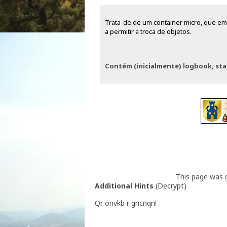
Trata-de de um container micro, que e
a permitir a troca de objetos.
Contém (inicialmente) logbook, sta
This page was
Additional Hints
(
Decrypt
)
Qr onvkb r gncnqn!