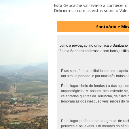
Esta Geocache vai levá-lo a conhecer o
Deliciem-se com as vistas sobre o Vale d
Santuário e Mi
Junto à povoação, no cimo, fica o Santuár
é uma Senhora poderosa e tem fama justifi
É um santuário constituído por uma capela 
um hirsuto penedo, e por mais três frutos 
É um lugar cheio de lendas ( a das açuce
arqueológicas. A nossos pés estende-se
celebradas quintas da Terrincha, da Silvei
lembranças dos inesquecíveis serões do r
É um lugar profundamente agreste, de roch
perdizes e os javalis. Em meados do sécul