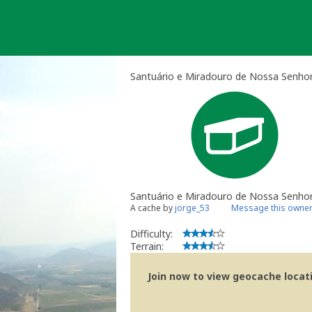
Skip
to
content
Santuário e Miradouro de Nossa Senhor
Santuário e Miradouro de Nossa Senho
A cache by
jorge_53
Message this owne
Difficulty:
Terrain:
Join now to view geocache locatio