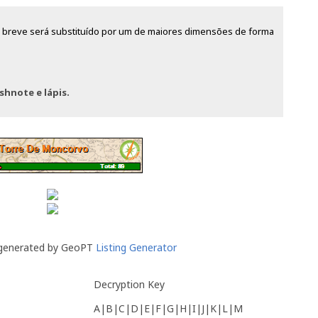
m breve será substituído por um de maiores dimensões de forma
shnote e lápis.
 generated by GeoPT
Listing Generator
Decryption Key
A|B|C|D|E|F|G|H|I|J|K|L|M