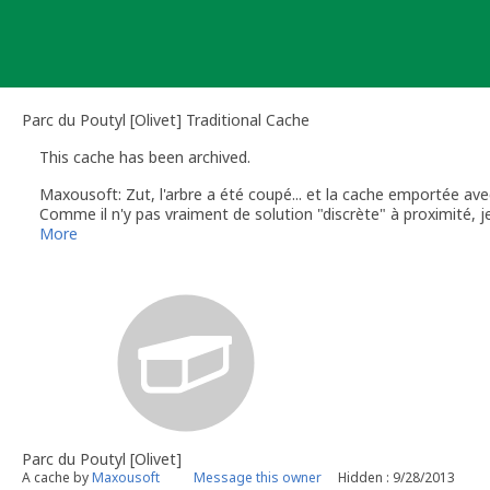
Skip
to
content
Parc du Poutyl [Olivet] Traditional Cache
This cache has been archived.
Maxousoft: Zut, l'arbre a été coupé... et la cache emportée ave
Comme il n'y pas vraiment de solution "discrète" à proximité, j
premières (septembre 2013).
More
Place aux jeunes !
Parc du Poutyl [Olivet]
A cache by
Maxousoft
Message this owner
Hidden : 9/28/2013