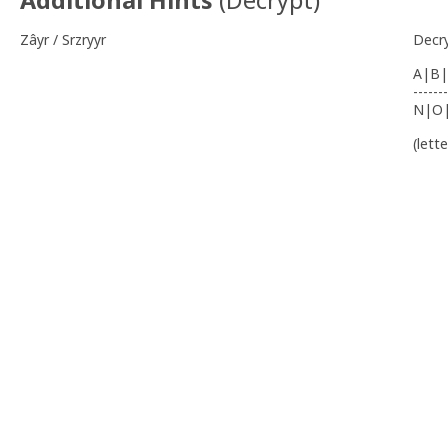
Additional Hints
(
Decrypt
)
Zâyr / Srzryyr
Decr
A|B|
-------
N|O
(lett