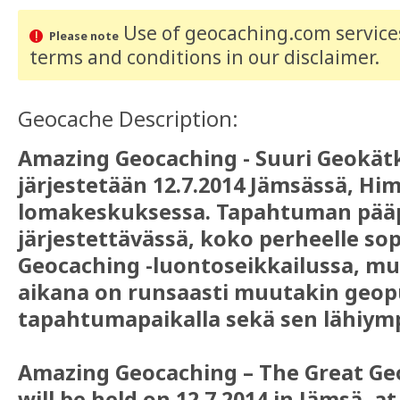
Use of geocaching.com services
Please note
terms and conditions
in our disclaimer
.
Geocache Description:
Amazing Geocaching - Suuri Geokät
järjestetään 12.7.2014 Jämsässä, H
lomakeskuksessa. Tapahtuman pääp
järjestettävässä, koko perheelle so
Geocaching -luontoseikkailussa, mu
aikana on runsaasti muutakin geo
tapahtumapaikalla sekä sen lähiymp
Amazing Geocaching – The Great G
will be held on 12.7.2014 in Jämsä, a