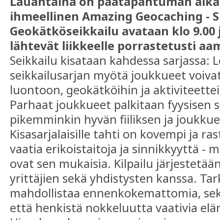
Lauantaina on päätapahtuman aika e
ihmeellinen Amazing Geocaching - S
Geokätköseikkailu avataan klo 9.00 
lähtevät liikkeelle porrastetusti a
Seikkailu kisataan kahdessa sarjassa: L
seikkailusarjan myötä joukkueet voiva
luontoon, geokätköihin ja aktiviteette
Parhaat joukkueet palkitaan fyysisen s
pikemminkin hyvän fiiliksen ja joukk
Kisasarjalaisille tahti on kovempi ja ra
vaatia erikoistaitoja ja sinnikkyyttä -
ovat sen mukaisia. Kilpailu järjestetää
yrittäjien sekä yhdistysten kanssa. Ta
mahdollistaa ennenkokemattomia, sek
että henkistä nokkeluutta vaativia elä