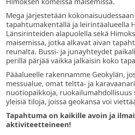
Himoksen komeissa maisemissa.
Mega järjestetään kokonaisuudessaan
tapahtumakentällä ja leirintäalueella
Länsirinteiden alapuolella sekä Himok
maisemissa, jotka alkavat aivan tap
reunalta. Bussi- ja junayhteydet paikal
perillä pärjää vaikka jalkaisin koko ta
Pääalueelle rakennamme Geokylän, jost
messualue, omat teltta- ja karavaanar
nuotiopaikkoja, ruokailumahdollisuus s
yleisiä tiloja, joissa geokansa voi viett
Tapahtuma on kaikille avoin ja ilma
aktiviteetteineen!