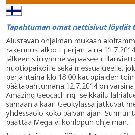
Tapahtuman omat nettisivut löydät t
Alustavan ohjelman mukaan aloitamm
rakennustalkoot perjantaina 11.7.2014
jälkeen siirrymme vapaaseen illanviet
nuotiopaikoille sekä messualueelle, jo
perjantaina klo 18.00 kauppiaiden toi
päätapahtumana 12.7.2014 on varsin
Amazing Geocaching -seikkailu lähialu
samaan aikaan Geokylässä jatkuvat m
yhdessäolo koko päivän ajan. Sunnunt
päättää Mega-viikonlopun ohjelman.