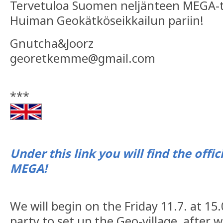
Tervetuloa Suomen neljänteen MEGA-
Huiman Geokätköseikkailun pariin!
Gnutcha&Joorz
georetkemme@gmail.com
***
Under this link you will find the offi
MEGA!
We will begin on the Friday 11.7. at 15
party to set up the Geo-village, after 