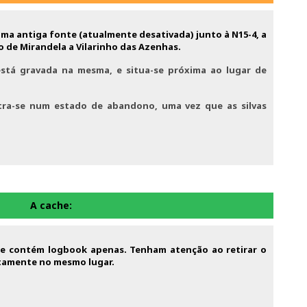
ma antiga fonte (atualmente desativada) junto à N15-4, a
o de Mirandela a Vilarinho das Azenhas.
está gravada na mesma, e situa-se próxima ao lugar de
tra-se num estado de abandono, uma vez que as silvas
A cache:
ue contém logbook apenas. Tenham atenção ao retirar o
atamente no mesmo lugar.