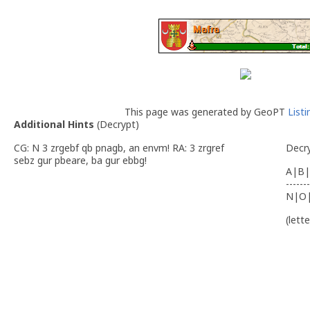
This page was generated by GeoPT
List
Additional Hints
(
Decrypt
)
CG: N 3 zrgebf qb pnagb, an envm! RA: 3 zrgref
Decr
sebz gur pbeare, ba gur ebbg!
A|B|
-------
N|O
(lett