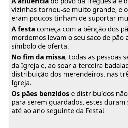
A afluência
do povo da freguesia e d
vizinhas tornou-se muito grande, e 
eram poucos tinham de suportar mu
A festa
começa com a bênção dos pãe
mordomos levam o seu saco de pão a
símbolo de oferta.
No fim da missa
, todas as pessoas 
da Igreja e, ao soar a terceira badal
distribuição dos merendeiros, nas tr
Igreja.
Os pães benzidos
e distribuídos não
para serem guardados, estes duram
até ao ano seguinte da Festa!