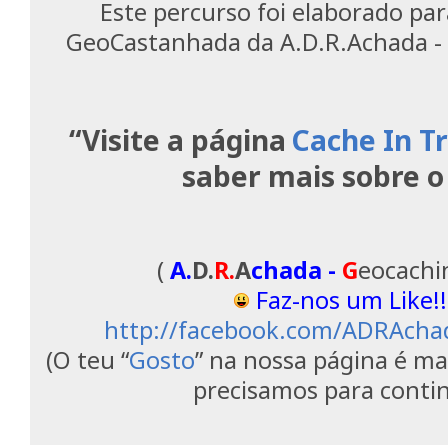
Este percurso foi elaborado para
GeoCastanhada da A.D.R.Achada -
“Visite a página
Cache In T
saber mais sobre o
(
A.
D.
R.
A
chada -
G
eocach
Faz-nos um Like!!
http://facebook.com/ADRAcha
(O teu “
Gosto
” na nossa página é ma
precisamos para contin