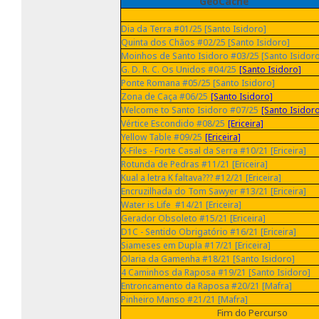
GeoCache
Dia da Terra #01/25 [Santo Isidoro]
Quinta dos Chãos #02/25 [Santo Isidoro]
Moinhos de Santo Isidoro #03/25 [Santo Isidoro
G. D. R. C. Os Unidos #04/25
[Santo Isidoro]
Ponte Romana #05/25 [Santo Isidoro]
Zona de Caça #06/25
[Santo Isidoro]
Welcome to Santo Isidoro #07/25
[Santo Isidor
Vértice Escondido #08/25
[Ericeira]
Yellow Table #09/25
[Ericeira]
X-Files - Forte Casal da Serra #10/21 [Ericeira]
Rotunda de Pedras #11/21 [Ericeira]
Kual a letra K faltava??? #12/21 [Ericeira]
Encruzilhada do Tom Sawyer #13/21 [Ericeira]
Water is Life #14/21 [Ericeira]
Gerador Obsoleto #15/21 [Ericeira]
D1C - Sentido Obrigatório #16/21 [Ericeira]
Siameses em Dupla #17/21 [Ericeira]
Olaria da Gamenha #18/21 [Santo Isidoro]
4 Caminhos da Raposa #19/21 [Santo Isidoro]
Entroncamento da Raposa #20/21 [Mafra]
Pinheiro Manso #21/21 [Mafra]
Fim do Percurso