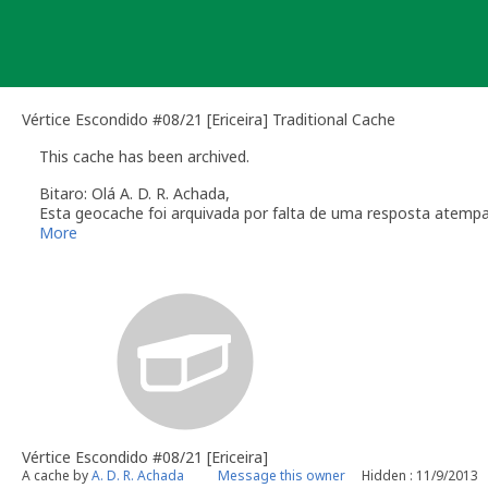
Skip
to
content
Vértice Escondido #08/21 [Ericeira] Traditional Cache
This cache has been archived.
Bitaro: Olá A. D. R. Achada,
Esta geocache foi arquivada por falta de uma resposta atemp
Verifique a secção das
Linhas de Orientação
que regulam a ma
More
Obrigado pela colaboração
Bitaro aka Vitor Sérgio
Geocaching.com Volunteer Geocache Reviewer
Revisor Voluntário em Geocaching.com
Vértice Escondido #08/21 [Ericeira]
A cache by
A. D. R. Achada
Message this owner
Hidden : 11/9/2013