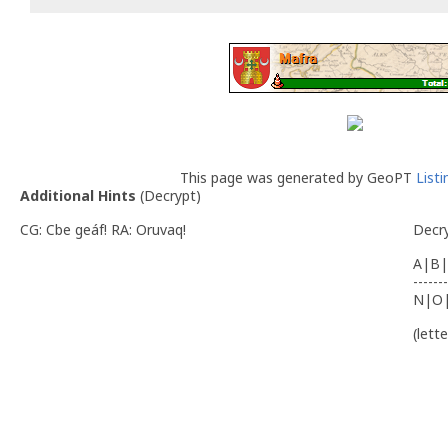
This page was generated by GeoPT
List
Additional Hints
(
Decrypt
)
CG: Cbe geáf! RA: Oruvaq!
Decr
A|B|
-------
N|O
(lett