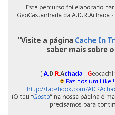
Este percurso foi elaborado para
GeoCastanhada da A.D.R.Achada -
“Visite a página
Cache In T
saber mais sobre o
(
A.
D.
R.
A
chada -
G
eocach
Faz-nos um Like!!
http://facebook.com/ADRAcha
(O teu “
Gosto
” na nossa página é ma
precisamos para contin