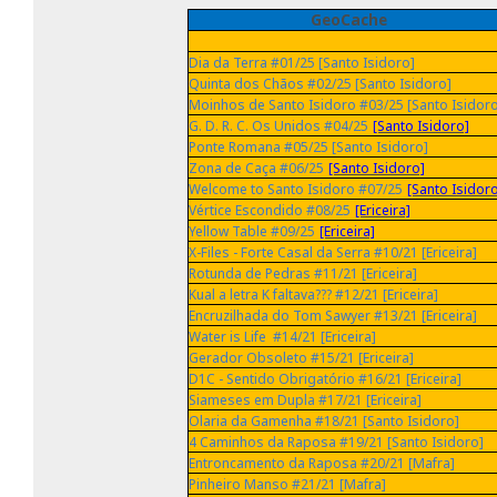
GeoCache
Dia da Terra #01/25 [Santo Isidoro]
Quinta dos Chãos #02/25 [Santo Isidoro]
Moinhos de Santo Isidoro #03/25 [Santo Isidoro
G. D. R. C. Os Unidos #04/25
[Santo Isidoro]
Ponte Romana #05/25 [Santo Isidoro]
Zona de Caça #06/25
[Santo Isidoro]
Welcome to Santo Isidoro #07/25
[Santo Isidor
Vértice Escondido #08/25
[Ericeira]
Yellow Table #09/25
[Ericeira]
X-Files - Forte Casal da Serra #10/21 [Ericeira]
Rotunda de Pedras #11/21 [Ericeira]
Kual a letra K faltava??? #12/21 [Ericeira]
Encruzilhada do Tom Sawyer #13/21 [Ericeira]
Water is Life #14/21 [Ericeira]
Gerador Obsoleto #15/21 [Ericeira]
D1C - Sentido Obrigatório #16/21 [Ericeira]
Siameses em Dupla #17/21 [Ericeira]
Olaria da Gamenha #18/21 [Santo Isidoro]
4 Caminhos da Raposa #19/21 [Santo Isidoro]
Entroncamento da Raposa #20/21 [Mafra]
Pinheiro Manso #21/21 [Mafra]