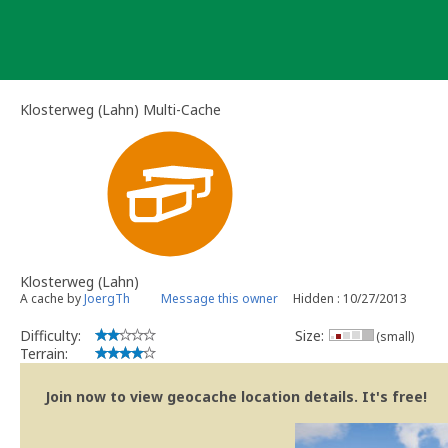
Skip
to
content
Klosterweg (Lahn) Multi-Cache
Klosterweg (Lahn)
A cache by
JoergTh
Message this owner
Hidden : 10/27/2013
Difficulty:
Size:
(small)
Terrain:
Join now to view geocache location details. It's free!