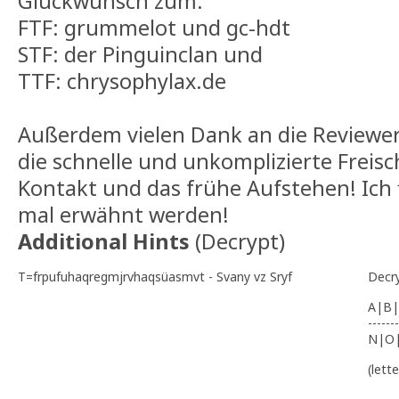
Glückwunsch zum:
FTF: grummelot und gc-hdt
STF: der Pinguinclan und
TTF: chrysophylax.de
Außerdem vielen Dank an die Reviewe
die schnelle und unkomplizierte Freis
Kontakt und das frühe Aufstehen! Ich 
mal erwähnt werden!
Additional Hints
(
Decrypt
)
T=frpufuhaqregmjrvhaqsüasmvt - Svany vz Sryf
Decr
A|B|
-------
N|O
(lett