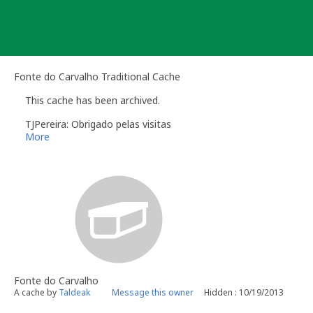
Skip
to
content
Fonte do Carvalho Traditional Cache
This cache has been archived.
TJPereira: Obrigado pelas visitas
More
Fonte do Carvalho
A cache by
Taldeak
Message this owner
Hidden : 10/19/2013