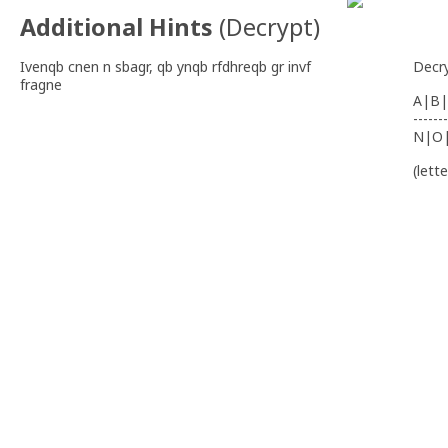
Additional Hints
(
Decrypt
)
Ivenqb cnen n sbagr, qb ynqb rfdhreqb gr invf
Decr
fragne
A|B|
-------
N|O
(lett