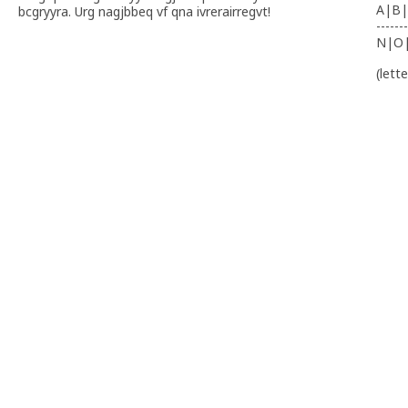
A|B|
bcgryyra. Urg nagjbbeq vf qna ivrerairregvt!
-------
N|O
(lett