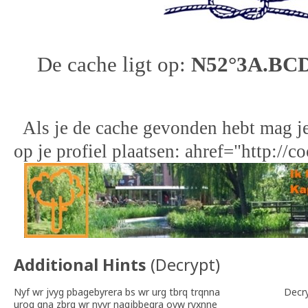
De cache ligt op:
N52°3A.BC
Als je de cache gevonden hebt mag j
op je profiel plaatsen: ahref="http:
Additional Hints
(
Decrypt
)
Nyf wr jvyg pbagebyrera bs wr urg tbrq trqnna
Decr
urog qna zbrg wr nyyr nagjbbeqra ovw ryxnne