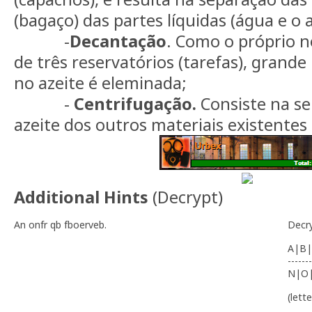
(bagaço) das partes líquidas (água e o a
-
Decantação
. Como o próprio n
de três reservatórios (tarefas), grande
no azeite é eleminada;
-
Centrifugação.
Consiste na se
azeite dos outros materiais existentes
Additional Hints
(
Decrypt
)
An onfr qb fboerveb.
Decr
A|B|
-------
N|O
(lett