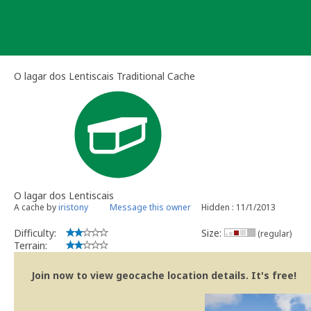
Skip
to
content
O lagar dos Lentiscais Traditional Cache
O lagar dos Lentiscais
A cache by
iristony
Message this owner
Hidden : 11/1/2013
Difficulty:
Size:
(regular)
Terrain:
Join now to view geocache location details. It's free!