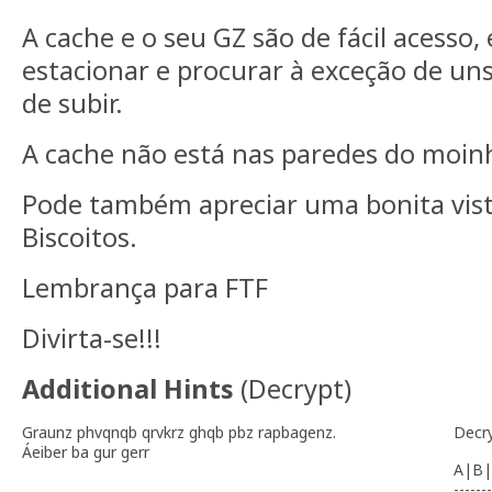
A cache e o seu GZ são de fácil acesso,
estacionar e procurar à exceção de uns
de subir.
A cache não está nas paredes do moin
Pode também apreciar uma bonita vist
Biscoitos.
Lembrança para FTF
Divirta-se!!!
Additional Hints
(
Decrypt
)
Graunz phvqnqb qrvkrz ghqb pbz rapbagenz.
Decr
Áeiber ba gur gerr
A|B|
-------