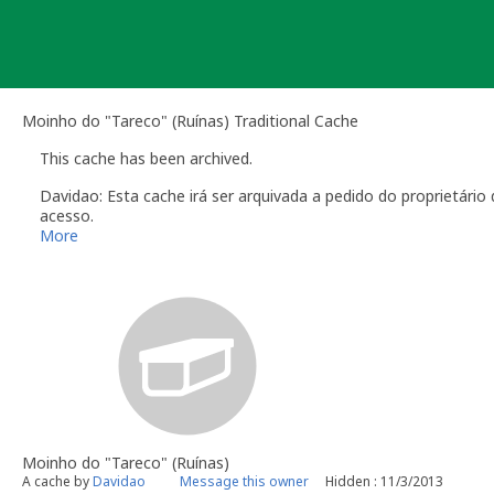
Skip
to
content
Moinho do "Tareco" (Ruínas) Traditional Cache
This cache has been archived.
Davidao: Esta cache irá ser arquivada a pedido do proprietár
acesso.
Resta agradecer a todos os geocachers que visitaram a cache.
More
Fim da linha.
Moinho do "Tareco" (Ruínas)
A cache by
Davidao
Message this owner
Hidden : 11/3/2013