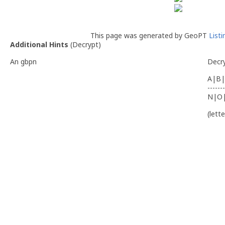
This page was generated by GeoPT
List
Additional Hints
(
Decrypt
)
An gbpn
Decr
A|B|
-------
N|O
(lett