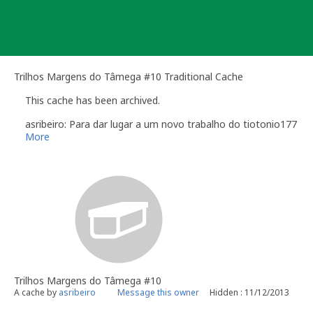
Skip
to
content
Trilhos Margens do Tâmega #10 Traditional Cache
This cache has been archived.
asribeiro: Para dar lugar a um novo trabalho do tiotonio177
More
Trilhos Margens do Tâmega #10
A cache by
asribeiro
Message this owner
Hidden : 11/12/2013