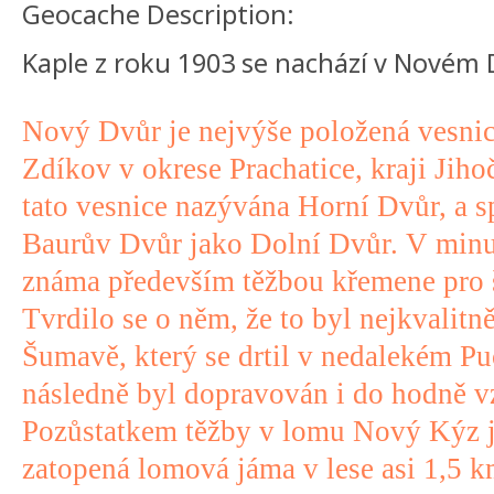
Geocache Description:
Kaple z roku 1903 se nachází v Novém 
Nový Dvůr je nejvýše položená vesnic
Zdíkov v okrese Prachatice, kraji Jih
tato vesnice nazývána Horní Dvůr, a s
Baurův Dvůr jako Dolní Dvůr. V minu
známa především těžbou křemene pro 
Tvrdilo se o něm, že to byl nejkvalitn
Šumavě, který se drtil v nedalekém P
následně byl dopravován i do hodně v
Pozůstatkem těžby v lomu Nový Kýz j
zatopená lomová jáma v lese asi 1,5 