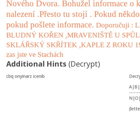
Nového Dvora. Bohužel informace o k
nalezení .Přesto tu stojí . Pokud někd
pokud pošlete informace.
Doporučuji : 
BLUDNÝ KOŘEN ,MRAVENIŠTĚ U SPŮL
SKLÁŘSKÝ SKŘÍTEK ,KAPLE Z ROKU 19
zas jste ve Stachách
Additional Hints
(
Decrypt
)
cbq onyinarz icenib
Decr
A|B|
-------
N|O
(lett