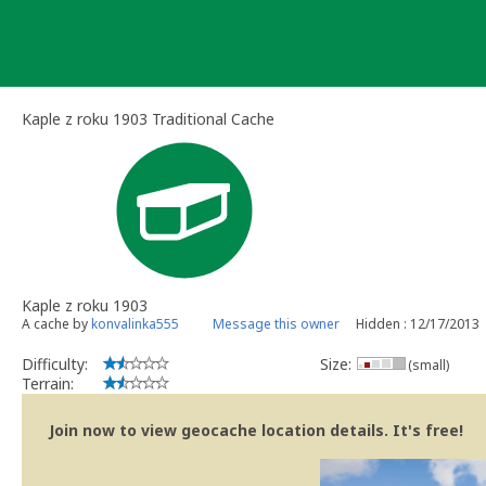
Skip
to
content
Kaple z roku 1903 Traditional Cache
Kaple z roku 1903
A cache by
konvalinka555
Message this owner
Hidden : 12/17/2013
Difficulty:
Size:
(small)
Terrain:
Join now to view geocache location details. It's free!