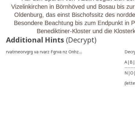
Vizelinkirchen in Börnhöved und Bosau bis zu
Oldenburg, das einst Bischofssitz des nordd
Besondere Beachtung bis zum Endpunkt in P
Benediktiner-Kloster und die Klosterk
Additional Hints
(
Decrypt
)
rvatrneorvgrg va rvarz Fgrva nz Onhz....
Decr
A|B|
-------
N|O
(lett