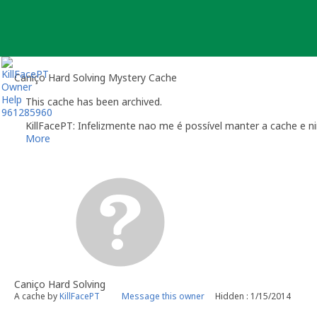
Skip
to
content
Caniço Hard Solving Mystery Cache
This cache has been archived.
KillFacePT: Infelizmente nao me é possível manter a cache e n
More
Caniço Hard Solving
A cache by
KillFacePT
Message this owner
Hidden : 1/15/2014