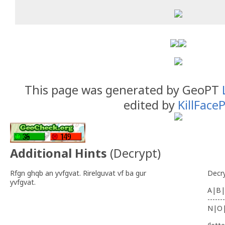
This page was generated by GeoPT
edited by
KillFace
Additional Hints
(
Decrypt
)
Rfgn ghqb an yvfgvat. Rirelguvat vf ba gur
Decr
yvfgvat.
A|B|
-------
N|O