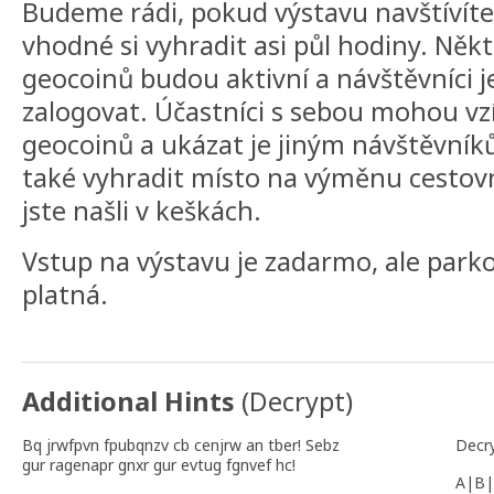
Budeme rádi, pokud výstavu navštívíte.
vhodné si vyhradit asi půl hodiny. Něk
geocoinů budou aktivní a návštěvníci 
zalogovat. Účastníci s sebou mohou vzí
geocoinů a ukázat je jiným návštěvní
také vyhradit místo na výměnu cestov
jste našli v keškách.
Vstup na výstavu je zadarmo, ale parkov
platná.
Additional Hints
(
Decrypt
)
Bq jrwfpvn fpubqnzv cb cenjrw an tber! Sebz
Decr
gur ragenapr gnxr gur evtug fgnvef hc!
A|B|