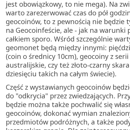
jest obowiązkowy, to nie mega). Na zwi
warto zarezerwować czas do pół godzi
geocoinów, to z pewnością nie będzie ty
na Geocoinfeście, ale - jak na warunki po
całkiem sporo. Wśród szczególnie war
geomonet będą między innymi: pięćdzie
(coin o średnicy 10cm), geocoiny z seri
australijskie, czy też złoto-czarny skar
dziesięciu takich na całym świecie).
Część z wystawianych geocoinów będzi
do "odkrycia" przez zwiedzających. Prz
będzie można także pochwalić się wła
geocoinów, dokonać wymian znalezion
przedmiotów podróżnych, a także pod