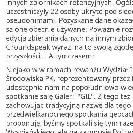
innych zbiornikach retencyjnych. Ogó
uczestniczyły 22 osoby ukryte pod si
pseudonimami. Pozyskane dane okazały 
są one obecnie używane! Poważnie roz
edycja zbierania danych na innym zbiorn
Groundspeak wyrazi na to swoją zgodę.
przyszłości... A tymczasem:
Niejako w w ramach rewanżu Wydział In
Środowiska PK, reprezentowany przez 
udostępnia nam na popołudniowo-wie
spotkanie salę Galerii "GIL". Z tego te
zachowując tradycyjną nazwę dla tego 
przedwielkanocnego spotkania geocac
proponuję, byśmy spotkali się tym raz
Wyspiańskiego, ale na kampusie Politec