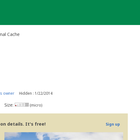
onal Cache
is owner
Hidden : 1/22/2014
Size:
(micro)
n details. It's free!
Sign up