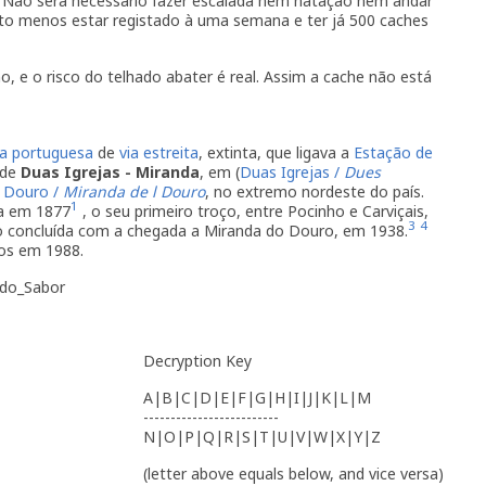
r. Não será necessário fazer escalada nem natação nem andar
ito menos estar registado à uma semana e ter já 500 caches
, e o risco do telhado abater é real. Assim a cache não está
ia
portuguesa
de
via estreita
, extinta, que ligava a
Estação de
 de
Duas Igrejas - Miranda
, em (
Duas Igrejas /
Dues
 Douro /
Miranda de l Douro
, no extremo nordeste do país.
1
a em 1877
, o seu primeiro troço, entre Pocinho e Carviçais,
3
4
o concluída com a chegada a Miranda do Douro, em 1938.
dos em 1988.
a_do_Sabor
Decryption Key
A|B|C|D|E|F|G|H|I|J|K|L|M
-------------------------
N|O|P|Q|R|S|T|U|V|W|X|Y|Z
(letter above equals below, and vice versa)