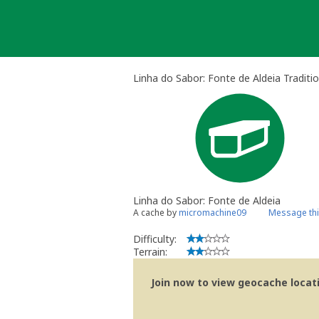
Skip
to
content
Linha do Sabor: Fonte de Aldeia Traditi
Linha do Sabor: Fonte de Aldeia
A cache by
micromachine09
Message th
Difficulty:
Terrain:
Join now to view geocache locatio