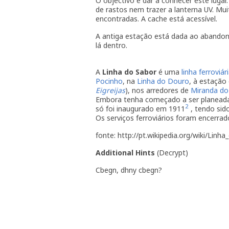
O objectivo é dar a conhecer este luga
de rastos nem trazer a lanterna UV. Mu
encontradas. A cache está acessível.
A antiga estação está dada ao abandono
lá dentro.
A
Linha do Sabor
é uma
linha ferroviár
Pocinho
, na
Linha do Douro
, à estação
Eigreijas
), nos arredores de
Miranda do
Embora tenha começado a ser planead
2
só foi inaugurado em 1911
, tendo sid
Os serviços ferroviários foram encerra
fonte: http://pt.wikipedia.org/wiki/Linh
Additional Hints
(
Decrypt
)
Cbegn, dhny cbegn?