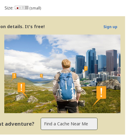
viewer
nst him
Size:
(small)
n details. It's free!
Sign up
ent adventure?