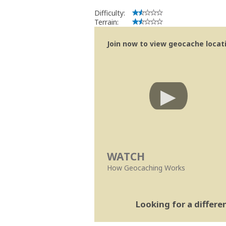
Geocaching.com Volunteer Cache Re
Work with the reviewer, not agai
Difficulty:
Terrain:
Join now to view geocache locatio
WATCH
How Geocaching Works
Looking for a differ