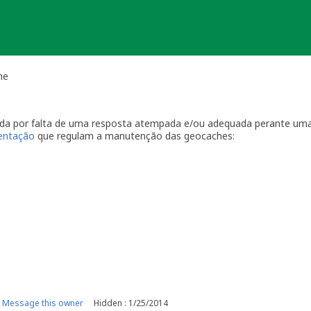
he
vada por falta de uma resposta atempada e/ou adequada perante uma
ientação
que regulam a manutenção das geocaches:
por visitas à localização física.
casionais à sua geocache para assegurar que está tudo em ordem p
ma com a geocache (desaparecimento, estrago, humidade/infiltraçõ
ive temporariamente a sua geocache para que os outros saibam q
o o problema. É-lhe concedido um período razoável de tempo -
ger
o da sua geocache. Se a geocache não estiver a receber a manutenç
r um longo período de tempo, poderemos arquivar a página da ge
e por favor recolha-o a fim de evitar que se torne lixo (geolitt
 falta de manutenção a sua geocache não poderá ser desarquivada.
e manutenção.
Message this owner
Hidden : 1/25/2014