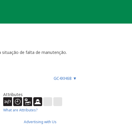
 situação de falta de manutenção.
ara funcionar, especialmente
GC4XH68
▼
es, etc.), ou faz um registo
ue não devem procurar a
almente até 4 semanas
- dentro
Attributes
ão necessária ou estiver
ocache.
What are Attributes?
er).
 Caso submeta uma nova será tido em
Advertising with Us