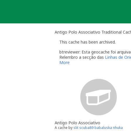
Skip
to
content
Antigo Polo Associativo Traditional Cac
This cache has been archived.
btreviewer: Esta geocache foi arqui
Relembro a secção das
Linhas de Or
More
O dono da geocache é responsável 
Você é responsável por visitas o
quando alguém reporta um proble
"Precisa de Manutenção". Desact
geocache até que tenha resolvid
do qual deverá verificar o estad
temporariamente desactivada po
Se no local existe algum recipient
Uma vez que se trata de um caso de
conta este arquivamento por falta d
Antigo Polo Associativo
btreviewer
A cache by
slit scuba89 babaluska nhuka