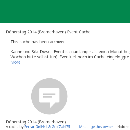
Skip
to
content
Dönerstag 2014 (Bremerhaven) Event Cache
This cache has been archived.
Kanne und Siki: Dieses Event ist nun länger als einen Monat her, 
Wochen bitte selbst tun). Eventuell noch im Cache eingeloggte
Viele Grüße,
More
Sanne
Kanne und Siki (Official Geocaching.com Volunteer Reviewer)
Tipps & Tricks gibt es auf den Info-Seiten der deutschsprachig
Dönerstag 2014 (Bremerhaven)
A cache by
FerrariGirlNr1 & GrafZahl75
Message this owner
Hidden 