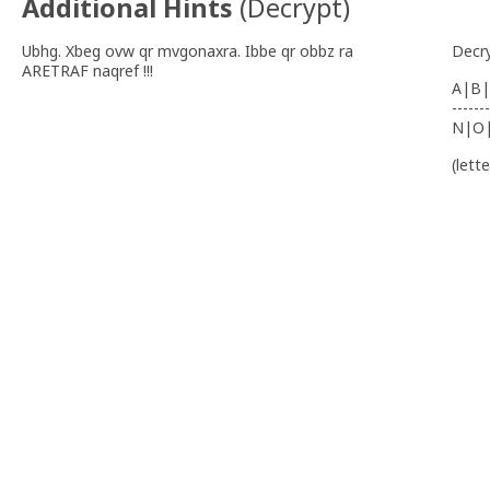
Additional Hints
(
Decrypt
)
Ubhg. Xbeg ovw qr mvgonaxra. Ibbe qr obbz ra
Decr
ARETRAF naqref !!!
A|B|
-------
N|O
(lett