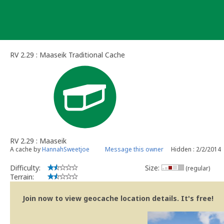
Skip
to
content
RV 2.29 : Maaseik Traditional Cache
RV 2.29 : Maaseik
A cache by
HannahSweetjoe
Message this owner
Hidden : 2/2/2014
Difficulty:
Size:
(regular)
Terrain:
Join now to view geocache location details. It's free!