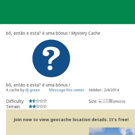
Skip
to
content
bô, então e esta? é uma bónus ! Mystery Cache
bô, então e esta? é uma bónus !
A cache by
dj green
Message this owner
Hidden : 2/4/2014
Difficulty:
Size:
(micro)
Terrain:
Join now to view geocache location details. It's free!