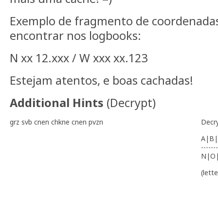
Exemplo de fragmento de coordenada
encontrar nos logbooks:
N xx 12.xxx / W xxx xx.123
Estejam atentos, e boas cachadas!
Additional Hints
(
Decrypt
)
grz svb cnen chkne cnen pvzn
Decr
A|B|
-------
N|O
(lett