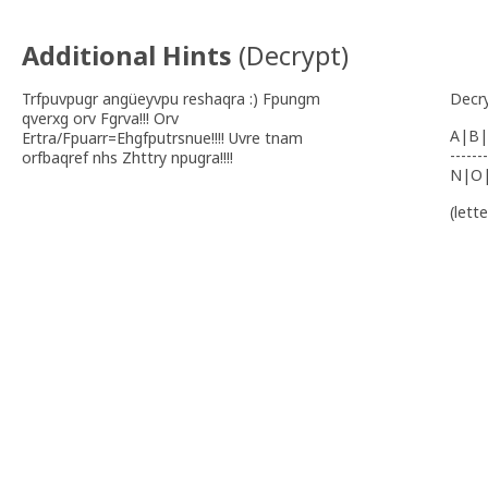
Additional Hints
(
Decrypt
)
Trfpuvpugr angüeyvpu reshaqra :) Fpungm
Decr
qverxg orv Fgrva!!! Orv
A|B|
Ertra/Fpuarr=Ehgfputrsnue!!!! Uvre tnam
-------
orfbaqref nhs Zhttry npugra!!!!
N|O
(lett