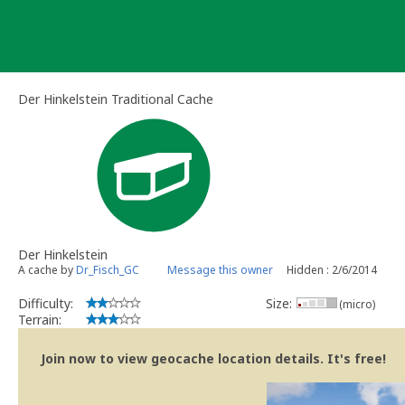
Skip
to
content
Der Hinkelstein Traditional Cache
Der Hinkelstein
A cache by
Dr_Fisch_GC
Message this owner
Hidden : 2/6/2014
Difficulty:
Size:
(micro)
Terrain:
Join now to view geocache location details. It's free!