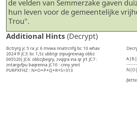
de velden van Semmerzake gaven dui
hun leven voor de gemeentelijke vrij
Trou".
Additional Hints
(
Decrypt
)
Bctryrg jc 5 ra jc 6 mvwa nnatrcnfg bc 10 whav
Decr
2024 !!! JC3: bc 1,5z ubbtgr (npugrexnag obbz
A|B|
005520) JC6: obbzjbegry, zvqqra ina qr jrt JC7 :
-------
zntargvfpu baqrenna JC10 : cnny ynnt
N|O
PURPXFHZ : N+O+P+Q+R+S=313
(lett