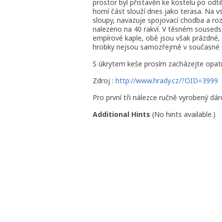
prostor byl přistavěn ke kostelu po odt
horní část slouží dnes jako terasa. Na
sloupy, navazuje spojovací chodba a rozs
nalezeno na 40 rakví. V těsném souseds
empírové kaple, obě jsou však prázdné, 
hrobky nejsou samozřejmě v současné 
S úkrytem keše prosím zacházejte opatr
Zdroj :
http://www.hrady.cz/?OID=3999
Pro první tři nálezce ručně vyrobený dár
Additional Hints
(
No hints available.
)