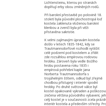
Lichtensteinu, kterou po stranách
doplňují erby obou zmíněných rodů.
Při barokní přestavbě po polovině 18.
století byla původní plochostropá loď
kostela zaklenuta vloženou barokní
klenbou a zvenčí byla při věži
přistavěna sakristie.
K velmi zajímavým úpravám kostela
došlo v letech 1835-1842, kdy se
Trautmannsdorfové rozhodli vytěžit
celé podzemí pod kostelem a zřídit
zde rozsáhlou empírovou rodovou
hrobku. Zároveň byla vedle Božího
hrobu postavena roku 1835 i
empírová pohřební kaple Jana
Norberta Trautmannsdorfa s
trojúhelným štítem, odkud byl zřejmě
chodbou přístupný i interiér spodní
hrobky. Po druhé světové válce byl
kostel opakovaně vykraden a poškozován
zničena většina původního vybavení, jeh
celý kostel je v současnosti zcela prázdn
interiér kostela a především střechy. P