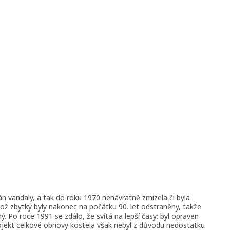
 vandaly, a tak do roku 1970 nenávratně zmizela či byla
ož zbytky byly nakonec na počátku 90. let odstraněny, takže
ý. Po roce 1991 se zdálo, že svítá na lepší časy: byl opraven
rojekt celkové obnovy kostela však nebyl z důvodu nedostatku