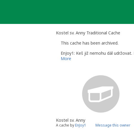
Skip
to
content
Kostel sv. Anny Traditional Cache
This cache has been archived.
EnJoy1: Keš již nemohu dál udržovat.
More
Kostel sv. Anny
A cache by
EnJoy1
Message this owner