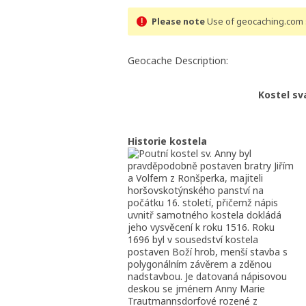
Please note
Use of geocaching.com s
Geocache Description:
Kostel s
Historie
outní kostel sv. Anny byl
pravděpodobně postaven bratry Jiřím
a Volfem z Ronšperka, majiteli
horšovskotýnského panství na
počátku 16. století, přičemž nápis
uvnitř samotného kostela dokládá
jeho vysvěcení k roku 1516. Roku
1696 byl v sousedství kostela
postaven Boží hrob, menší stavba s
polygonálním závěrem a zděnou
nadstavbou. Je datovaná nápisovou
deskou se jménem Anny Marie
Trautmannsdorfové rozené z