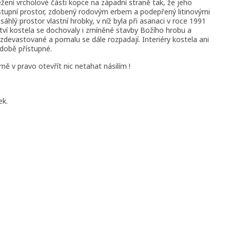
ěžení vrcholové části kopce na západní straně tak, že jeho
 vstupní prostor, zdobený rodovým erbem a podepřený litinovými
áhlý prostor vlastní hrobky, v níž byla při asanaci v roce 1991
tví kostela se dochovaly i zmíněné stavby Božího hrobu a
zdevastované a pomalu se dále rozpadají. Interiéry kostela ani
době přístupné.
ně v pravo otevřít nic netahat násilím !
ek.