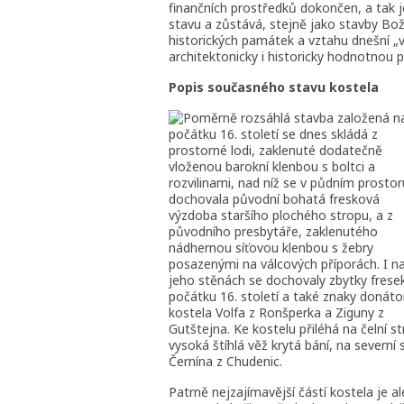
finančních prostředků dokončen, a tak 
stavu a zůstává, stejně jako stavby Bo
historických památek a vztahu dnešní „v
architektonicky i historicky hodnotnou 
Popis současného stavu kostela
oměrně rozsáhlá stavba založená n
počátku 16. století se dnes skládá z
prostorné lodi, zaklenuté dodatečně
vloženou barokní klenbou s boltci a
rozvilinami, nad níž se v půdním prostor
dochovala původní bohatá fresková
výzdoba staršího plochého stropu, a z
původního presbytáře, zaklenutého
nádhernou síťovou klenbou s žebry
posazenými na válcových příporách. I n
jeho stěnách se dochovaly zbytky frese
počátku 16. století a také znaky donáto
kostela Volfa z Ronšperka a Ziguny z
Gutštejna. Ke kostelu přiléhá na čelní s
vysoká štíhlá věž krytá bání, na severní
Černína z Chudenic.
Patrně nejzajímavější částí kostela je 