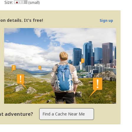
Size:
(small)
n details. It's free!
Sign up
ent adventure?