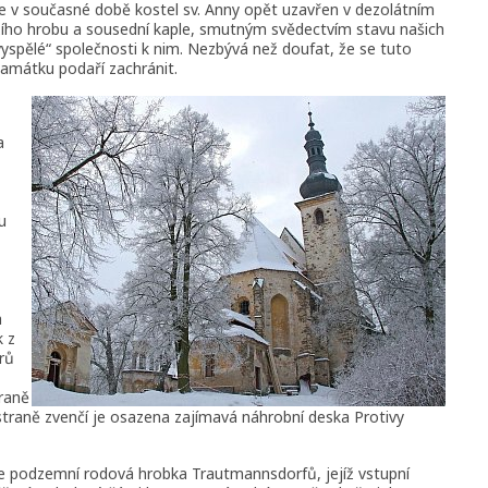
je v současné době kostel sv. Anny opět uzavřen v dezolátním
žího hrobu a sousední kaple, smutným svědectvím stavu našich
yspělé“ společnosti k nim. Nezbývá než doufat, že se tuto
památku podaří zachránit.
a
u
a
k z
rů
traně
 straně zvenčí je osazena zajímavá náhrobní deska Protivy
ale podzemní rodová hrobka Trautmannsdorfů, jejíž vstupní