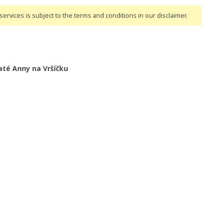
ervices is subject to the terms and conditions
in our disclaimer
.
vaté Anny na Vršíčku
 kostela