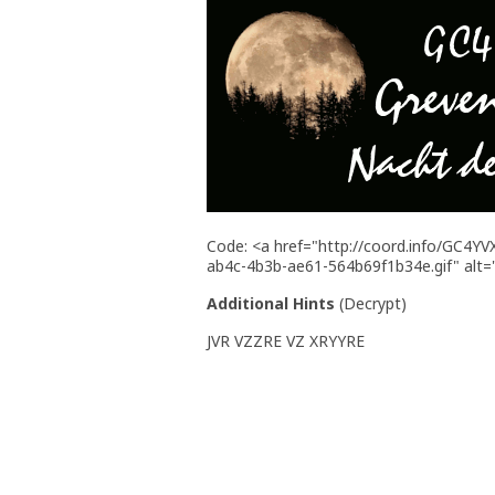
Code: <a href="http://coord.info/GC4Y
ab4c-4b3b-ae61-564b69f1b34e.gif" alt="
Additional Hints
(
Decrypt
)
JVR VZZRE VZ XRYYRE