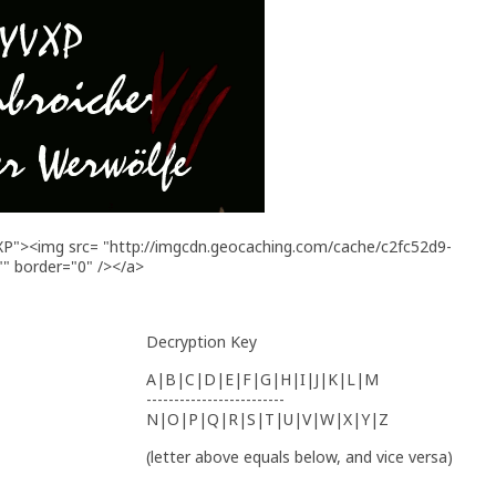
VXP"><img src= "http://imgcdn.geocaching.com/cache/c2fc52d9-
" border="0" /></a>
Decryption Key
A|B|C|D|E|F|G|H|I|J|K|L|M
-------------------------
N|O|P|Q|R|S|T|U|V|W|X|Y|Z
(letter above equals below, and vice versa)