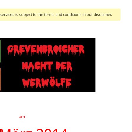
ervices is subject to the terms and conditions
in our disclaimer
.
am