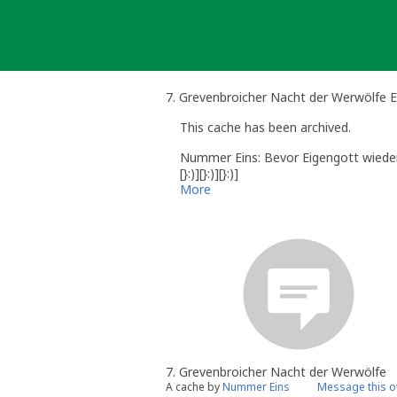
Skip
to
content
7. Grevenbroicher Nacht der Werwölfe 
This cache has been archived.
Nummer Eins: Bevor Eigengott wieder s
[}:)][}:)][}:)]
More
7. Grevenbroicher Nacht der Werwölfe
A cache by
Nummer Eins
Message this 