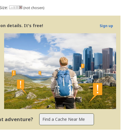
Size:
(not chosen)
n details. It's free!
Sign up
ent adventure?