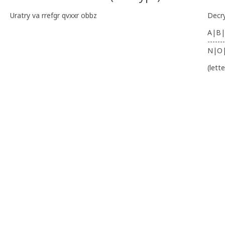
Uratry va rrefgr qvxxr obbz
Decr
A|B|
-------
N|O
(lett