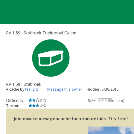
Skip
to
content
RV 1.59 : Stabroek Traditional Cache
RV 1.59 : Stabroek
A cache by
tealight
Message this owner
Hidden : 5/30/2015
Difficulty:
Size:
(micro)
Terrain:
Join now to view geocache location details. It's free!