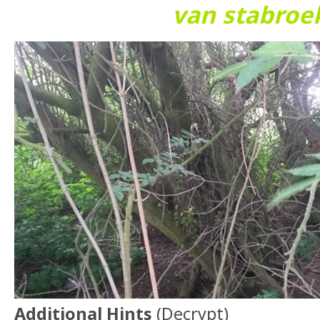
van stabroe
Additional Hints
(
Decrypt
)