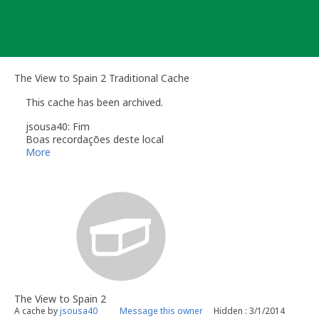
Skip
to
content
The View to Spain 2 Traditional Cache
This cache has been archived.
jsousa40: Fim
Boas recordações deste local
More
The View to Spain 2
A cache by
jsousa40
Message this owner
Hidden : 3/1/2014