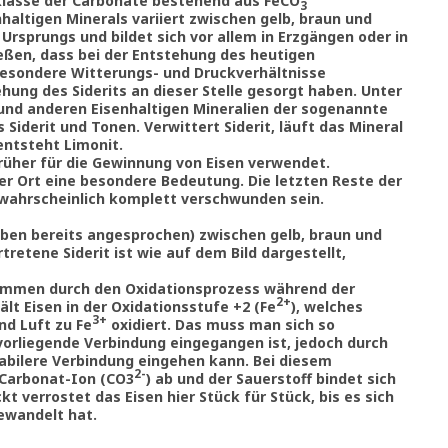
alklasse der Carbonate bestehend aus FeCO
3
nhaltigen Minerals variiert zwischen gelb, braun und
 Ursprungs und bildet sich vor allem in Erzgängen oder in
ießen, dass bei der Entstehung des heutigen
besondere Witterungs- und Druckverhältnisse
ehung des Siderits an dieser Stelle gesorgt haben. Unter
und anderen Eisenhaltigen Mineralien der sogenannte
Siderit und Tonen. Verwittert Siderit, läuft das Mineral
entsteht Limonit.
früher für die Gewinnung von Eisen verwendet.
er Ort eine besondere Bedeutung. Die letzten Reste der
 wahrscheinlich komplett verschwunden sein.
e oben bereits angesprochen) zwischen gelb, braun und
retene Siderit ist wie auf dem Bild dargestellt,
ommen durch den Oxidationsprozess während der
2+
ält Eisen in der Oxidationsstufe +2 (Fe
), welches
3+
nd Luft
zu Fe
oxidiert. Das muss man sich so
 vorliegende Verbindung eingegangen ist, jedoch durch
tabilere Verbindung eingehen kann. Bei diesem
2-
 Carbonat-Ion (CO3
) ab und der Sauerstoff bindet sich
t verrostet das Eisen hier Stück für Stück, bis es sich
ewandelt hat.