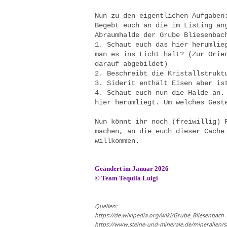
Nun zu den eigentlichen Aufgaben
Begebt euch an die im Listing an
Abraumhalde der Grube Bliesenbac
1. Schaut euch das hier herumlie
man es ins Licht hält? (Zur Orie
darauf abgebildet)
2. Beschreibt die Kristallstrukt
3. Siderit enthält Eisen aber is
4. Schaut euch nun die Halde an.
hier herumliegt. Um welches Gest
Nun könnt ihr noch (freiwillig) 
machen, an die euch dieser Cache
willkommen.
Geändert im Januar 2026
©
Team Tequila Luigi
Quellen:
https://de.wikipedia.org/wiki/Grube_Bliesenbach
https://www.steine-und-minerale.de/mineralien/s/