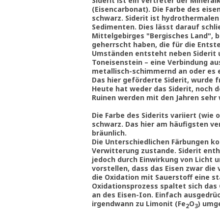
Siderit ist ein Vertreter der Miner
(Eisencarbonat). Die Farbe des eise
schwarz. Siderit ist hydrothermalen
Sedimenten. Dies lässt darauf schl
Mittelgebirges "Bergisches Land", 
geherrscht haben, die für die Entst
Umständen entsteht neben Siderit 
Toneisenstein – eine Verbindung aus 
metallisch-schimmernd an oder es 
Das hier geförderte Siderit, wurde 
Heute hat weder das Siderit, noch d
Ruinen werden mit den Jahren sehr
Die Farbe des Siderits variiert (wi
schwarz.
Das hier am häufigsten vert
bräunlich.
Die Unterschiedlichen Färbungen k
Verwitterung zustande. Siderit enth
jedoch durch Einwirkung von Licht u
vorstellen, dass das Eisen zwar die
die Oxidation mit Sauerstoff eine s
Oxidationsprozess spaltet sich das
an des Eisen-Ion. Einfach ausgedrück
irgendwann zu Limonit (Fe
O
) umg
2
3