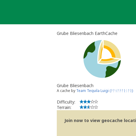
Skip
to
content
Grube Bliesenbach EarthCache
Grube Bliesenbach
A cache by
Team Tequila Luigi (ᚹᚨᚾᚨᚹᚨᚱᛁᚨᚱ)
Difficulty:
Terrain:
Join now to view geocache locatio