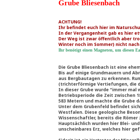
Grube Bliesenbach
ACHTUNG!
Ihr befindet euch hier im Naturschu
In der Vergangenheit gab es hier e
Der Weg ist zwar öffentlich aber t
Winter noch im Sommer) nicht nach 
Ihr benötigt einen Magneten, um diesen Ea
Die Grube Bliesenbach ist eine ehe
Bis auf einige Grundmauern und Abra
aus Bergbautagen zu erkennen. Run
(trichterförmige Vertiefungen, die 
In dieser Grube wurde "immer mal w
Betriebsperiode die Zeit zwischen 1
583 Metern und machte die Grube da
Unter dem Grubenfeld befindet sich
Westfalen. Diese geologische Beson
Wissenschaftler, bereits die Römer 
Hauptsächlich wurden hier Blei- und
unscheinbares Erz, welches hier gef