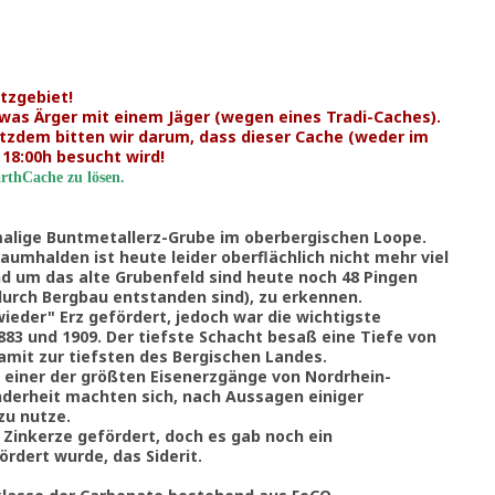
tzgebiet!
twas Ärger mit einem Jäger (wegen eines Tradi-Caches).
rotzdem bitten wir darum, dass dieser Cache (weder im
18:00h besucht wird!
rthCache zu lösen.
malige Buntmetallerz-Grube im oberbergischen Loope.
umhalden ist heute leider oberflächlich nicht mehr viel
d um das alte Grubenfeld sind heute noch 48 Pingen
durch Bergbau entstanden sind), zu erkennen.
ieder" Erz gefördert, jedoch war die wichtigste
883 und 1909. Der tiefste Schacht besaß eine Tiefe von
mit zur tiefsten des Bergischen Landes.
 einer der größten Eisenerzgänge von Nordrhein-
derheit machten sich, nach Aussagen einiger
zu nutze.
 Zinkerze gefördert, doch es gab noch ein
ördert wurde, das Siderit.