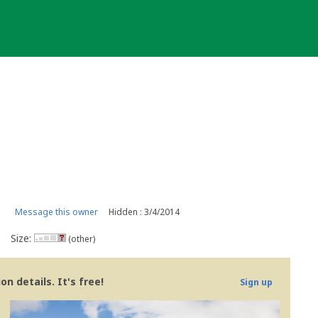
Message this owner
Hidden : 3/4/2014
Size:
(other)
n details. It's free!
Sign up