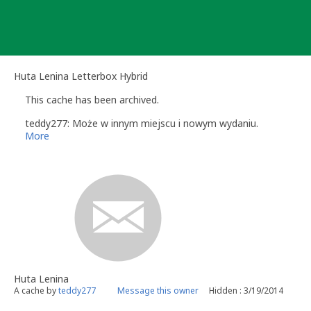
Skip
to
content
Huta Lenina Letterbox Hybrid
This cache has been archived.
teddy277: Może w innym miejscu i nowym wydaniu.
More
Huta Lenina
A cache by
teddy277
Message this owner
Hidden : 3/19/2014