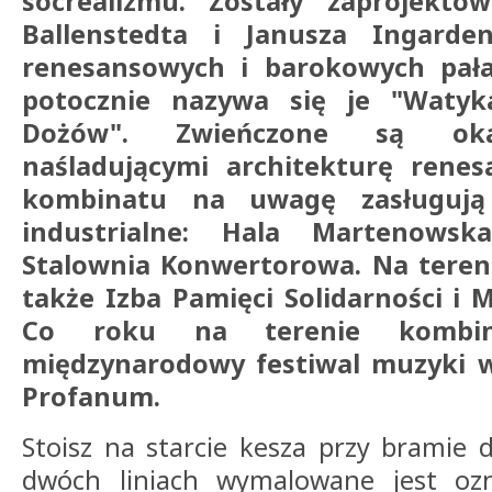
socrealizmu. Zostały zaprojekto
Ballenstedta i Janusza Ingarde
renesansowych i barokowych pała
potocznie nazywa się je "Watyk
Dożów". Zwieńczone są okaz
naśladującymi architekturę rene
kombinatu na uwagę zasługują
industrialne: Hala Martenowska
Stalownia Konwertorowa. Na tereni
także Izba Pamięci Solidarności i
Co roku na terenie kombi
międzynarodowy festiwal muzyki 
Profanum.
Stoisz na starcie kesza przy bramie 
dwóch liniach wymalowane jest oz