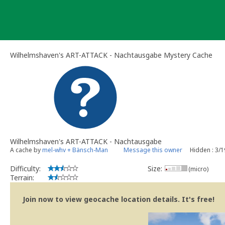
Skip
to
content
Wilhelmshaven's ART-ATTACK - Nachtausgabe Mystery Cache
Wilhelmshaven's ART-ATTACK - Nachtausgabe
A cache by
mel-whv + Bänsch-Man
Message this owner
Hidden : 3/
Difficulty:
Size:
(micro)
Terrain:
Join now to view geocache location details. It's free!